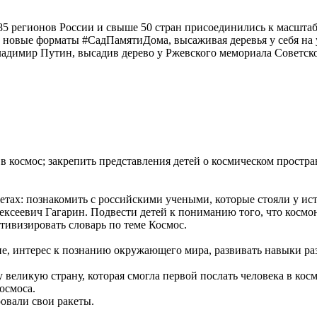
х 85 регионов России и свыше 50 стран присоединились к масшт
овые форматы #СадПамятиДома, высаживая деревья у себя на уч
адимир Путин, высадив дерево у Ржевского мемориала Советском
 в космос; закрепить представления детей о космическом простр
етах: познакомить с российскими учеными, которые стояли у ист
ксеевич Гагарин. Подвести детей к пониманию того, что космо
тивизировать словарь по теме Космос.
ние, интерес к познанию окружающего мира, развивать навыки р
 великую страну, которая смогла первой послать человека в косм
осмоса.
овали свои ракеты.