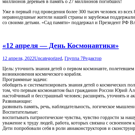
миллионов деревьев в память о 27 миллионов погибших!
Уже в первый год проведения более 300 тысяч человек из все
неравнодушные жители нашей страны и зарубежья поддержали н
со своими детьми. «Сад памяти» поддержал и Президент РФ Вл
«12 апреля — День Космонавтики»
12 апреля, 2022
Uncategorized
,
Группа 7
Редактор
Цель: уточнить знания детей о первом космонавте, полетевшем
возникновения космического корабля.
Программные задачи:
обобщить и систематизировать знания детей о космических пол
том, что первым космонавтом был гражданин России Юрий Але
настойчивый и бесстрашный человек; расширять, уточнять и ак
Развивающие:
развивать память, речь, наблюдательность, логическое мышле
Воспитательные:
воспитывать патриотические чувства, чувство гордости за нашу
уважение к труду людей, работа, которых связана с освоением к
Дети попробовали себя в роли авиаконструкторов и сконструир