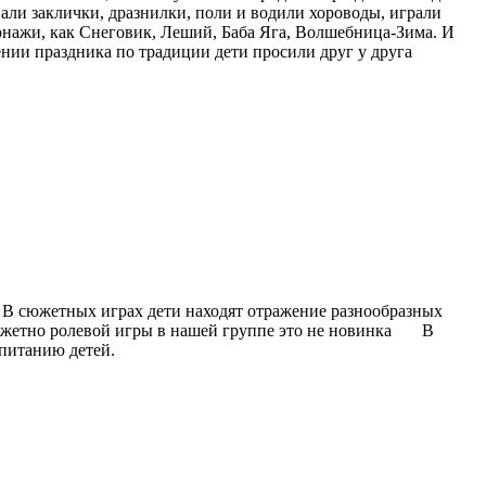
ивали заклички, дразнилки, поли и водили хороводы, играли
сонажи, как Снеговик, Леший, Баба Яга, Волшебница-Зима. И
ении праздника по традиции дети просили друг у друга
 В сюжетных играх дети находят отражение разнообразных
сюжетно ролевой игры в нашей группе это не новинка В
спитанию детей.