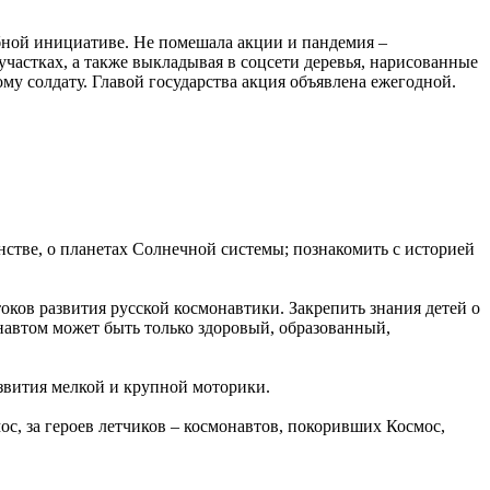
абной инициативе. Не помешала акции и пандемия –
астках, а также выкладывая в соцсети деревья, нарисованные
у солдату. Главой государства акция объявлена ежегодной.
анстве, о планетах Солнечной системы; познакомить с историей
оков развития русской космонавтики. Закрепить знания детей о
навтом может быть только здоровый, образованный,
азвития мелкой и крупной моторики.
ос, за героев летчиков – космонавтов, покоривших Космос,