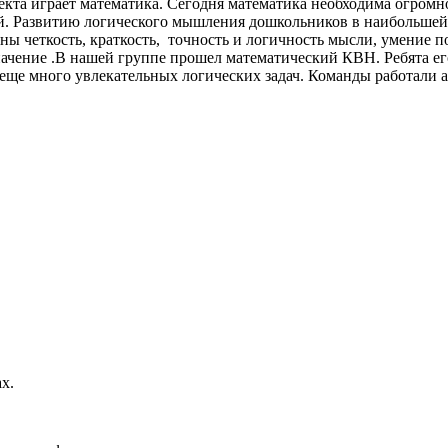
екта играет математика. Сегодня математика необходима огром
. Развитию логического мышления дошкольников в наибольшей 
ы четкость, краткость, точность и логичность мысли, умение п
 значение .В нашей группе прошел математический КВН. Ребята е
еще много увлекательных логических задач. Команды работали а
х.