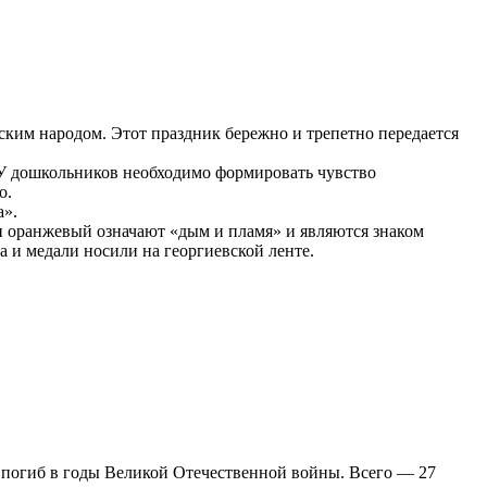
йским народом. Этот праздник бережно и трепетно передается
 У дошкольников необходимо формировать чувство
о.
а».
й и оранжевый означают «дым и пламя» и являются знаком
а и медали носили на георгиевской ленте.
о погиб в годы Великой Отечественной войны. Всего — 27