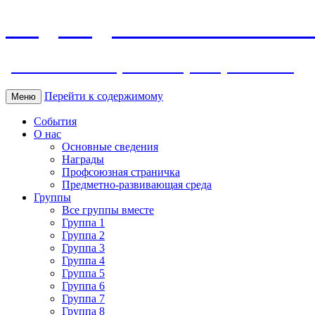
МБДОУ ДС "Калинка" г.Волг
ул. Ленина 118, тел. +7 (8639) 24-42-35
Перейти к содержимому
Меню
События
О нас
Основные сведения
Награды
Профсоюзная страничка
Предметно-развивающая среда
Группы
Все группы вместе
Группа 1
Группа 2
Группа 3
Группа 4
Группа 5
Группа 6
Группа 7
Группа 8