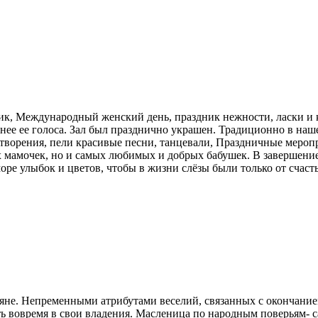
к, Международный женский день, праздник нежности, ласки и кр
нежнее ее голоса. Зал был празднично украшен. Традиционно в н
творения, пели красивые песни, танцевали, Праздничные меропр
оих мамочек, но и самых любимых и добрых бабушек. В завершени
е улыбок и цветов, чтобы в жизни слёзы были только от счасть
яне. Непременными атрибутами веселий, связанных с окончание
ь вовремя в свои владения. Масленица по народным поверьям-