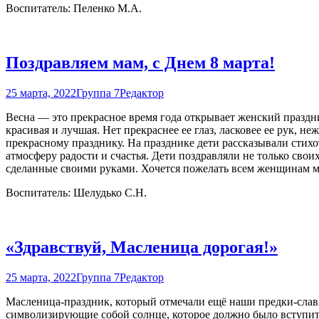
Воспитатель: Пеленко М.А.
Поздравляем мам, с Днем 8 марта!
25 марта, 2022
Группа 7
Редактор
Весна — это прекрасное время года открывает женский праздни
красивая и лучшая. Нет прекраснее ее глаз, ласковее ее рук, 
прекрасному празднику. На празднике дети рассказывали стихо
атмосферу радости и счастья. Дети поздравляли не только св
сделанные своими руками. Хочется пожелать всем женщинам мор
Воспитатель: Шелудько С.Н.
«Здравствуй, Масленица дорогая!»
25 марта, 2022
Группа 7
Редактор
Масленица-праздник, который отмечали ещё наши предки-слав
символизирующие собой солнце, которое должно было вступит