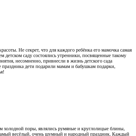
асоты. Не секрет, что для каждого ребёнка его мамочка самая
ашем детском саду состоялись утренники, посвященные такому
иятия, несомненно, привнесли в жизнь детского сада
е праздника дети подарили мамам и бабушкам подарки,
я!
м холодной поры, являлись румяные и круглолицые блины,
 самый весёлый, очень шумный и народный праздник. Каждый