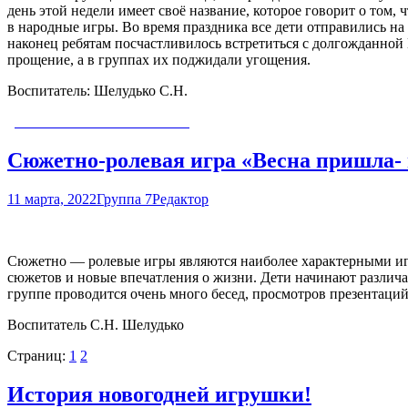
день этой недели имеет своё название, которое говорит о том, 
в народные игры. Во время праздника все дети отправились н
наконец ребятам посчастливилось встретиться с долгожданной 
прощение, а в группах их поджидали угощения.
Воспитатель: Шелудько С.Н.
Сюжетно-ролевая игра «Весна пришла- н
11 марта, 2022
Группа 7
Редактор
Сюжетно — ролевые игры являются наиболее характерными игр
сюжетов и новые впечатления о жизни. Дети начинают разли
группе проводится очень много бесед, просмотров презентаци
Воспитатель С.Н. Шелудько
Страниц:
1
2
История новогодней игрушки!