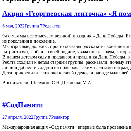
Акция «Георгиевская ленточка» «Я пом
6 мая, 2022
Группа 7
Редактор
9-го мая мы все отмечаем великий праздник – День Победы! Ег
из поколения в поколение.
Мы взрослые, должны, просто обязаны рассказать своим детям
патриотизма, любви к своей родине, уважение к людям, которы
В нашем детском саду в преддверии праздника День Победы, в
Ребята сходили к детям старшей группы, рассказали, почему эт
личной доблести солдата на поле боя. Такими лентами награжд
Дети прикрепили ленточки к своей одежде и одежде малышей.
Воспитатели: Шелудько С.Н.,Пекленко М.А
#СадПамяти
27 апреля, 2022
Группа 7
Редактор
Международная акция «Сад памяти» впервые была проведена в 