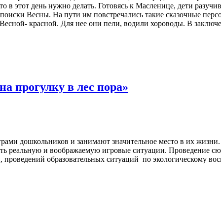
что в этот день нужно делать. Готовясь к Масленице, дети разуч
а поиски Весны. На пути им повстречались такие сказочные пер
Весной- красной. Для нее они пели, водили хороводы. В заключ
а прогулку в лес пора»
ами дошкольников и занимают значительное место в их жизни.
чать реальную и воображаемую игровые ситуации. Проведение 
й, проведений образовательных ситуаций по экологическому во