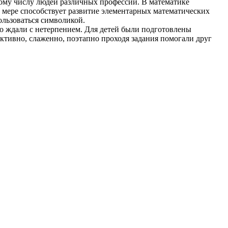
ному числу людей различных профессий. В математике
мере способствует развитие элементарных математических
ользоваться символикой.
го ждали с нетерпением. Для детей были подготовлены
ктивно, слаженно, поэтапно проходя задания помогали друг