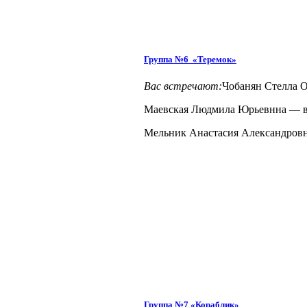
Группа №6 «Теремок»
Вас встречают:
Чобанян Стелла О
Маевская Людмила Юрьевнна — в
Мельник Анастасия Александровн
Группа №7 «Кораблик»