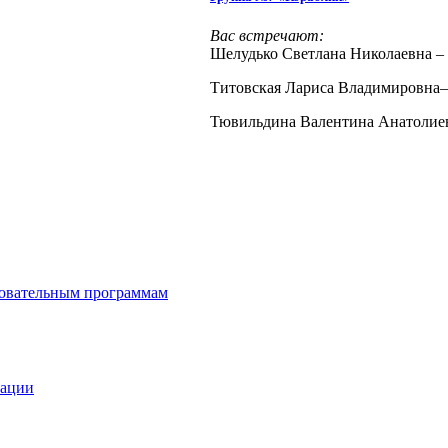
Вас встречают:
Шелудько Светлана Николаевна – 
Титовская Лариса Владимировна
Тювильдина Валентина Анатолиев
зовательным программам
зации