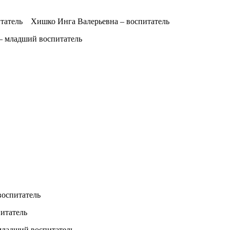
татель Хишко Инга Валерьевна – воспитатель
– младший воспитатель
оспитатель
итатель
младший воспитатель