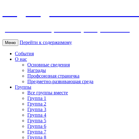
МБДОУ ДС "Калинка" г.Волг
ул. Ленина 118, тел. +7 (8639) 24-42-35
Перейти к содержимому
Меню
События
О нас
Основные сведения
Награды
Профсоюзная страничка
Предметно-развивающая среда
Группы
Все группы вместе
Группа 1
Группа 2
Группа 3
Группа 4
Группа 5
Группа 6
Группа 7
Группа 8