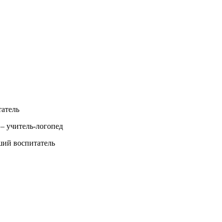
татель
– учитель-логопед
ший воспитатель