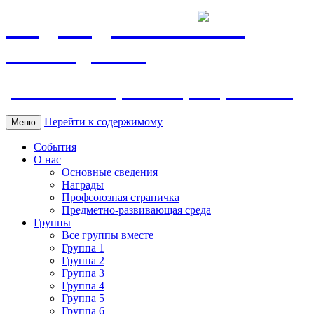
МБДОУ ДС "Калинка"
г.Волгодонска
ул. Ленина 118, тел. +7 (8639) 24-42-35
Перейти к содержимому
Меню
События
О нас
Основные сведения
Награды
Профсоюзная страничка
Предметно-развивающая среда
Группы
Все группы вместе
Группа 1
Группа 2
Группа 3
Группа 4
Группа 5
Группа 6