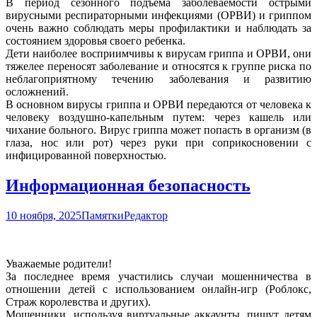
В период сезонного подъема заболеваемости острыми
вирусными респираторными инфекциями (ОРВИ) и гриппом
очень важно соблюдать меры профилактики и наблюдать за
состоянием здоровья своего ребенка.
Дети наиболее восприимчивы к вирусам гриппа и ОРВИ, они
тяжелее переносят заболевание и относятся к группе риска по
неблагоприятному течению заболевания и развитию
осложнений.
В основном вирусы гриппа и ОРВИ передаются от человека к
человеку воздушно-капельным путем: через кашель или
чихание больного. Вирус гриппа может попасть в организм (в
глаза, нос или рот) через руки при соприкосновении с
инфицированной поверхностью.
Информационная безопасность
10 ноября, 2025
Памятки
Редактор
Уважаемые родители!
За последнее время участились случаи мошенничества в
отношении детей с использованием онлайн-игр (Роблокс,
Страж королевства и других).
Мошенники, используя виртуальные аккаунты, пишут детям