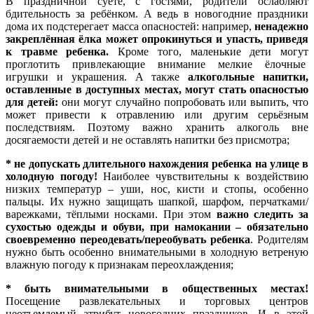
В праздничной суете, с гостями, родители ослабляют
бдительность за ребёнком. А ведь в новогодние праздники
дома их подстерегает масса опасностей: например,
ненадежно
закреплённая ёлка может опрокинуться и упасть, приведя
к травме ребенка.
Кроме того, маленькие дети могут
проглотить привлекающие внимание мелкие ёлочные
игрушки и украшения. А также
алкогольные напитки,
оставленные в доступных местах, могут стать опасностью
для детей:
они могут случайно попробовать или выпить, что
может привести к отравлению или другим серьёзным
последствиям. Поэтому важно хранить алкоголь вне
досягаемости детей и не оставлять напитки без присмотра;
* не допускать длительного нахождения ребенка на улице в
холодную погоду!
Наиболее чувствительны к воздействию
низких температур – уши, нос, кисти и стопы, особенно
пальцы. Их нужно защищать шапкой, шарфом, перчатками/
варежками, тёплыми носками. При этом
важно следить за
сухостью одежды и обуви, при намокании – обязательно
своевременно переодевать/переобувать ребенка
. Родителям
нужно быть особенно внимательными в холодную ветреную
влажную погоду к признакам переохлаждения;
* быть внимательными в общественных местах!
Посещение развлекательных и торговых центров
неотъемлемый атрибут новогодних праздников. И в этой