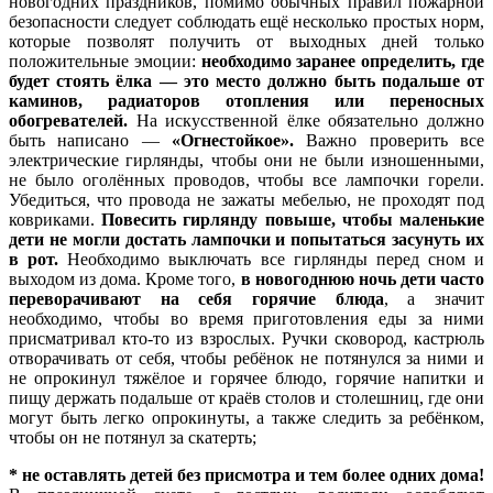
новогодних праздников, помимо обычных правил пожарной
безопасности следует соблюдать ещё несколько простых норм,
которые позволят получить от выходных дней только
положительные эмоции:
необходимо
заранее определить, где
будет стоять ёлка — это место должно быть подальше от
каминов, радиаторов отопления или переносных
обогревателей.
На искусственной ёлке обязательно должно
быть написано —
«Огнестойкое».
Важно проверить все
электрические гирлянды, чтобы они не были изношенными,
не было оголённых проводов, чтобы все лампочки горели.
Убедиться, что провода не зажаты мебелью, не проходят под
ковриками.
Повесить гирлянду повыше, чтобы маленькие
дети не могли достать лампочки и попытаться засунуть их
в рот.
Необходимо выключать все гирлянды перед сном и
выходом из дома. Кроме того,
в новогоднюю ночь дети часто
переворачивают на себя горячие блюда
, а значит
необходимо, чтобы во время приготовления еды за ними
присматривал кто-то из взрослых. Ручки сковород, кастрюль
отворачивать от себя, чтобы ребёнок не потянулся за ними и
не опрокинул тяжёлое и горячее блюдо, горячие напитки и
пищу держать подальше от краёв столов и столешниц, где они
могут быть легко опрокинуты, а также следить за ребёнком,
чтобы он не потянул за скатерть;
* не оставлять детей без присмотра и тем более одних дома!