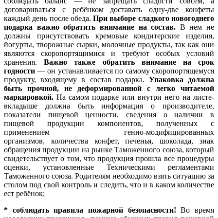
соблюдать баланс — не запрещать сладости совсем, а
договариваться с ребёнком доставать одну-две конфеты
каждый день после обеда.
При выборе сладкого новогоднего
подарка важно обратить внимание на
состав.
В нем не
должны присутствовать кремовые кондитерские изделия,
йогурты, творожные сырки, молочные продукты, так как они
являются скоропортящимися и требуют особых условий
хранения.
Важно также обратить внимание на срок
годности
— он устанавливается по самому скоропортящемуся
продукту, входящему в состав подарка.
Упаковка должна
быть прочной, не деформированной с легко читаемой
маркировкой.
На самом подарке или внутри него на листе-
вкладыше должна быть информация о производителе,
показатели пищевой ценности, сведения о наличии в
пищевой продукции компонентов, полученных с
применением генно-модифицированных
организмов, количества конфет, печенья, шоколада, знак
обращения продукции на рынке Таможенного союза, который
свидетельствует о том, что продукция прошла все процедуры
оценки, установленные Техническими регламентами
Таможенного союза. Родителям необходимо взять ситуацию за
столом под свой контроль и следить, что и в каком количестве
ест ребёнок;
* соблюдать правила пожарной безопасности!
Во время