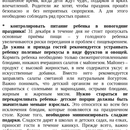
волшебное время, когда дети ждут чудес, подарков и ярких
впечатлений. Родители же хотят, чтобы праздник прошёл
безопасно и без неприятных сюрпризов. А для этого
необходимо соблюдать ряд простых правил:
* контролировать питание ребенка в новогодние
праздники!
31 декабря в течение дня не стоит пропускать
основные приёмы пищи – у голодного ребенка
увеличиваются риски переедания и проблем с пищеварением.
До ужина и прихода гостей рекомендуется устраивать
ребенку полезные перекусы в виде фруктов и овощей.
Кормить ребенка необходимо только свежеприготовленными
блюдами, никаких вчерашних салатов с майонезом. Майонез –
продукт с высокой жирностью, в нем содержатся уксус и
искусственные добавки. Вместо него рекомендуется
заправлять салаты сметаной или натуральным йогуртом.
Важно понимать, что детский организм не в состоянии
справиться с соленьями и маринадами, острыми блюдами,
жирным и жареным мясом.
Нужно
стараться не
перекармливать ребенка- детские порции должны быть
значительно меньше взрослых.
Это относится ко всем без
исключения блюдам, которые появляются на праздничном
столе. Кроме того,
необходимо
минимизировать сладкие
подарки.
Сладости дарят в школах и детских садах, на елках,
приносят гости в течение каникул. Прежде всего, важно