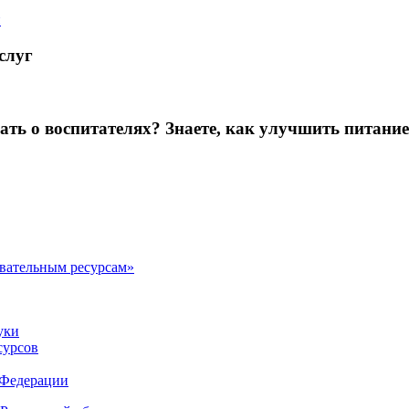
й
слуг
зать о воспитателях? Знаете, как улучшить питание
овательным ресурсам»
уки
сурсов
 Федерации