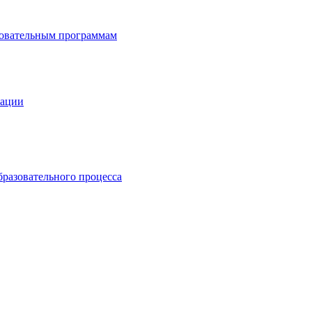
зовательным программам
зации
бразовательного процесса