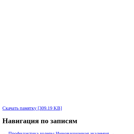
Скачать памятку [309.19 KB]
Навигация по записям
←
Профилактика холеры
Инновационная академия
→