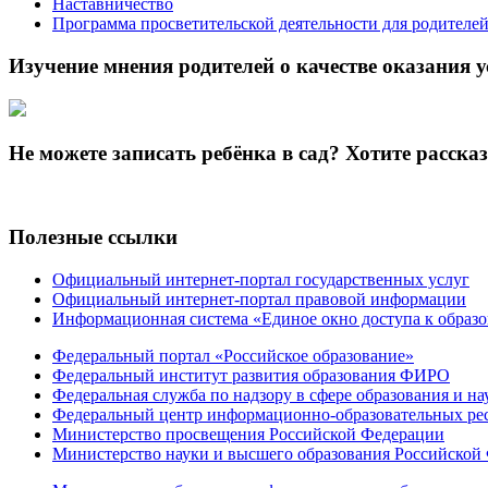
Наставничество
Программа просветительской деятельности для родителе
Изучение мнения родителей о качестве оказания у
Не можете записать ребёнка в сад? Хотите расска
Полезные ссылки
Официальный интернет-портал государственных услуг
Официальный интернет-портал правовой информации
Информационная система «Единое окно доступа к образ
Федеральный портал «Российское образование»
Федеральный институт развития образования ФИРО
Федеральная служба по надзору в сфере образования и на
Федеральный центр информационно-образовательных ре
Министерство просвещения Российской Федерации
Министерство науки и высшего образования Российской