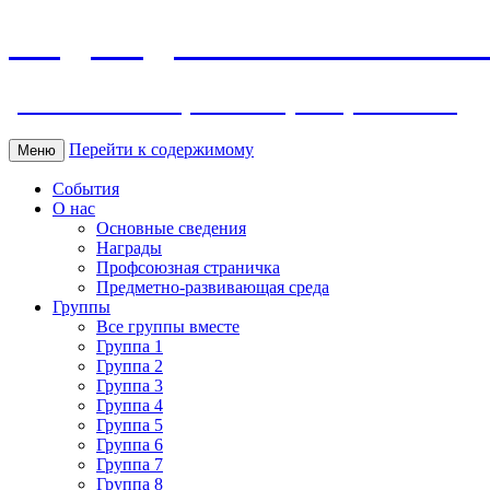
МБДОУ ДС "Калинка" г.Волг
ул. Ленина 118, тел. +7 (8639) 24-42-35
Перейти к содержимому
Меню
События
О нас
Основные сведения
Награды
Профсоюзная страничка
Предметно-развивающая среда
Группы
Все группы вместе
Группа 1
Группа 2
Группа 3
Группа 4
Группа 5
Группа 6
Группа 7
Группа 8