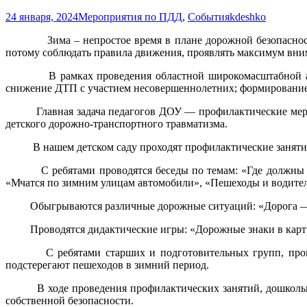
24 января, 2024
Мероприятия по ПДД
,
События
kdeshko
Зима – непростое время в плане дорожной безопасности. З
потому соблюдать правила движения, проявлять максимум вним
В рамках проведения областной широкомасштабной акции
снижение ДТП с участием несовершеннолетних; формирование 
Главная задача педагогов ДОУ — профилактические меропри
детского дорожно-транспортного травматизма.
В нашем детском саду проходят профилактические занятия 
С ребятами проводятся беседы по темам: «Где должны игра
«Мчатся по зимним улицам автомобили», «Пешеходы и водите
Обыгрываются различные дорожные ситуаций: «Дорога — 
Проводятся дидактические игры: «Дорожные знаки в картинк
С ребятами старших и подготовительных групп, проводят
подстерегают пешеходов в зимний период.
В ходе проведения профилактических занятий, дошкольники
собственной безопасности.