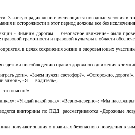
ачастую радикально изменяющиеся погодные условия в этот 
ания и осторожности в этот период должны все без исключения
 « Зимним дорогам — безопасное движение» были проведен
правовой грамотности и правовой культуры в области обеспеч
ятия, в целях сохранения жизни и здоровья юных участнико
с детьми по соблюдению правил дорожного движения в зимни
ть дети», «Зачем нужен светофор?», «Осторожно, дорога!», «
ли зимой», «Я — водитель»;
это опасно!»
ах»; «Угадай какой знак»; «Верно-неверно»; «Мы пассажиры» 
ся викторины по ПДД, рассматриваются «Дорожные ловушк
 получают знания о правилах безопасного поведения в зимни