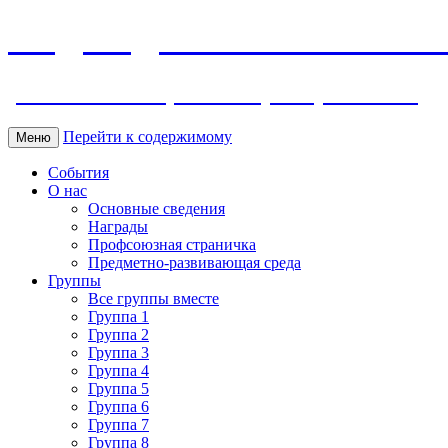
МБДОУ ДС "Калинка" г.Волг
ул. Ленина 118, тел. +7 (8639) 24-42-35
Перейти к содержимому
Меню
События
О нас
Основные сведения
Награды
Профсоюзная страничка
Предметно-развивающая среда
Группы
Все группы вместе
Группа 1
Группа 2
Группа 3
Группа 4
Группа 5
Группа 6
Группа 7
Группа 8