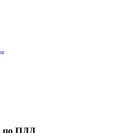
ия
я по ПДД