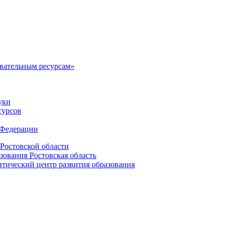
овательным ресурсам»
уки
сурсов
 Федерации
Ростовской области
зования Ростовская область
ический центр развития образования