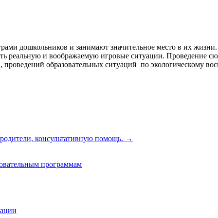
ами дошкольников и занимают значительное место в их жизни.
чать реальную и воображаемую игровые ситуации. Проведение 
й, проведений образовательных ситуаций по экологическому во
 родители, консультативную помощь.
→
зовательным программам
зации