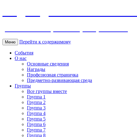
МБДОУ ДС "Калинка" г.Волг
ул. Ленина 118, тел. +7 (8639) 24-42-35
Перейти к содержимому
Меню
События
О нас
Основные сведения
Награды
Профсоюзная страничка
Предметно-развивающая среда
Группы
Все группы вместе
Группа 1
Группа 2
Группа 3
Группа 4
Группа 5
Группа 6
Группа 7
Группа 8