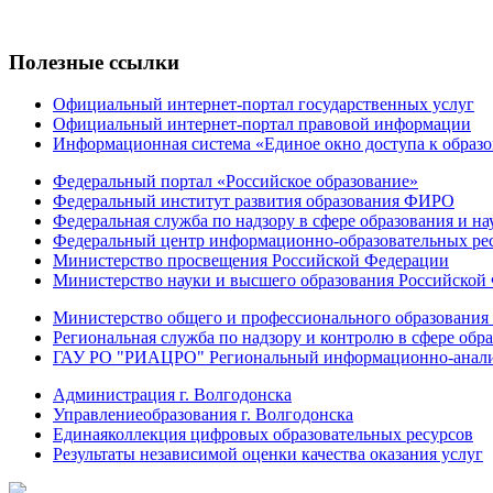
Полезные ссылки
Официальный интернет-портал государственных услуг
Официальный интернет-портал правовой информации
Информационная система «Единое окно доступа к образ
Федеральный портал «Российское образование»
Федеральный институт развития образования ФИРО
Федеральная служба по надзору в сфере образования и на
Федеральный центр информационно-образовательных ре
Министерство просвещения Российской Федерации
Министерство науки и высшего образования Российской
Министерство общего и профессионального образования 
Региональная служба по надзору и контролю в сфере обра
ГАУ РО "РИАЦРО" Региональный информационно-аналит
Администрация г. Волгодонска
Управлениеобразования г. Волгодонска
Единаяколлекция цифровых образовательных ресурсов
Результаты независимой оценки качества оказания услуг