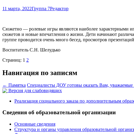
11 марта, 2022
Группа 7
Редактор
Сюжетно — ролевые игры являются наиболее характерными игр
сюжетов и новые впечатления о жизни. Дети начинают разли
группе проводится очень много бесед, просмотров презентаци
Воспитатель С.Н. Шелудько
Страниц:
1
2
Навигация по записям
←
Памятка
Специалисты ДОУ готовы оказать Вам, уважаемые
Версия для слабовидящих
Реализация социального заказа по дополнительным обра
Сведения об образовательной организации
Основные сведения
Структура и органы управления образовательной органи