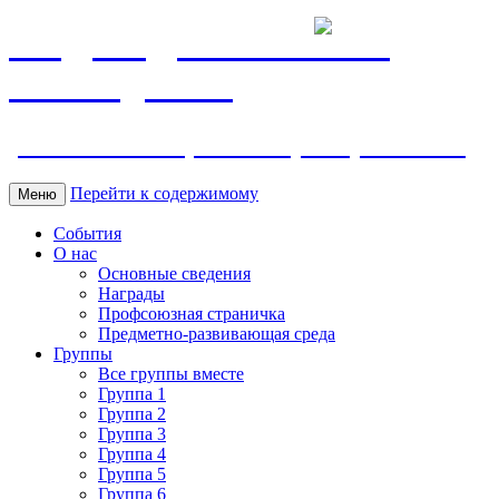
МБДОУ ДС "Калинка"
г.Волгодонска
ул. Ленина 118, тел. +7 (8639) 24-42-35
Перейти к содержимому
Меню
События
О нас
Основные сведения
Награды
Профсоюзная страничка
Предметно-развивающая среда
Группы
Все группы вместе
Группа 1
Группа 2
Группа 3
Группа 4
Группа 5
Группа 6