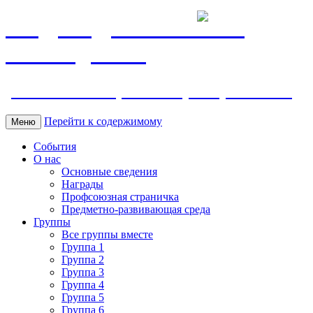
МБДОУ ДС "Калинка"
г.Волгодонска
ул. Ленина 118, тел. +7 (8639) 24-42-35
Перейти к содержимому
Меню
События
О нас
Основные сведения
Награды
Профсоюзная страничка
Предметно-развивающая среда
Группы
Все группы вместе
Группа 1
Группа 2
Группа 3
Группа 4
Группа 5
Группа 6