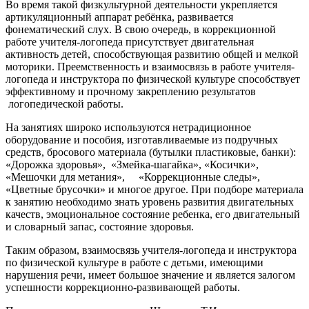
Во время такой физкультурной деятельности укрепляется
артикуляционный аппарат ребёнка, развивается
фонематический слух. В свою очередь, в коррекционной
работе учителя-логопеда присутствует двигательная
активность детей, способствующая развитию общей и мелкой
моторики. Преемственность и взаимосвязь в работе учителя-
логопеда и инструктора по физической культуре способствует
эффективному и прочному закреплению результатов
логопедической работы.
На занятиях широко используются нетрадиционное
оборудование и пособия, изготавливаемые из подручных
средств, бросового материала (бутылки пластиковые, банки):
«Дорожка здоровья», «Змейка-шагайка», «Косички»,
«Мешочки для метания», «Коррекционные следы»,
«Цветные брусочки» и многое другое. При подборе мате­риала
к занятию необходимо знать уровень развития двигательных
ка­честв, эмоциональное состояние ребенка, его двигательный
и словар­ный запас, состояние здоровья.
Таким образом, взаимосвязь учителя-логопеда и инструктора
по физической культуре в работе с детьми, имеющими
нарушения речи, имеет большое значение и является залогом
успешности коррекционно-развивающей работы.