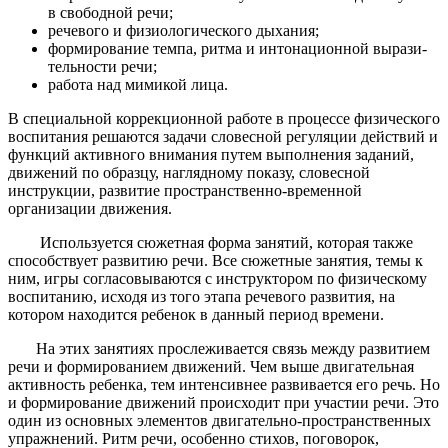
в свободной речи;
речевого и физиологического дыхания;
формирование темпа, ритма и интонационной вырази­
тельности речи;
работа над мимикой лица.
В специальной коррекционной работе в процессе физического
вос­питания решаются задачи словесной регуляции действий и
функций активного внимания путем выполнения заданий,
движений по образцу, наглядному показу, словесной
инструкции, развитие пространствен­но-временной
организации движения.
Используется сюжетная форма занятий, которая также
способствует развитию речи. Все сюжет­ные занятия, темы к
ним, игры согласовываются с инструктором по физическому
воспитанию, исходя из того этапа рече­вого развития, на
котором нахо­дится ребенок в данный период времени.
На этих занятиях прослеживается связь между развитием
речи и формированием движений. Чем выше двигательная
активность ребенка, тем интенсивнее развивается его речь. Но
и формирование движений происходит при участии речи. Это
один из основных элементов двигательно-пространственных
упражне­ний. Ритм речи, особенно стихов, поговорок,