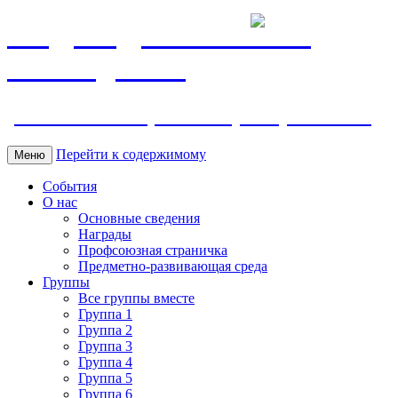
МБДОУ ДС "Калинка"
г.Волгодонска
ул. Ленина 118, тел. +7 (8639) 24-42-35
Перейти к содержимому
Меню
События
О нас
Основные сведения
Награды
Профсоюзная страничка
Предметно-развивающая среда
Группы
Все группы вместе
Группа 1
Группа 2
Группа 3
Группа 4
Группа 5
Группа 6