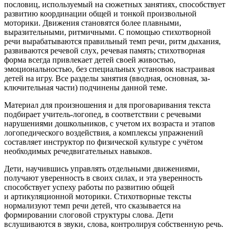
пословиц, используемый на сюжетных занятиях, способствует
развитию координации общей и тонкой произвольной
моторики. Движения становятся более плавными,
выразительными, ритмичными. С помощью стихотворной
речи выраба­тываются правильный темп речи, ритм дыхания,
развиваются речевой слух, речевая память; стихотворная
форма всегда привлекает детей своей живостью,
эмоциональностью, без специальных установок на­страивая
детей на игру. Все разделы занятия (вводная, основная, за­
ключительная части) подчинены данной теме.
Материал для произношения и для проговаривания текста
подбирает учитель-логопед, в соответствии с речевыми
нарушениями дошкольников, с учетом их возраста и этапов
логопедического воздействия, а комплексы упражнений
составляет инструктор по физической культуре с учётом
необходимых речедвигательных навыков.
Дети, научившись управлять отдельными движениями,
получают уверенность в своих силах, и эта уверенность
способствует успеху работы по развитию общей
и артикуляционной моторики. Стихотворные тексты
нормализуют темп речи детей, что сказывается на
формировании слоговой структуры слова. Дети
вслушиваются в звуки, слова, контролируя собственную речь.