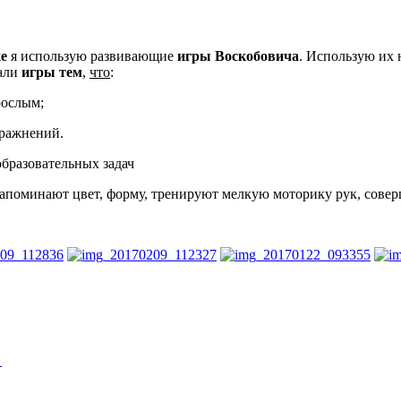
е
я использую развивающие
игры Воскобовича
. Использую их 
вали
игры тем
,
что
:
рослым;
пражнений.
бразовательных задач
запоминают цвет, форму, тренируют мелкую моторику рук, совер
→