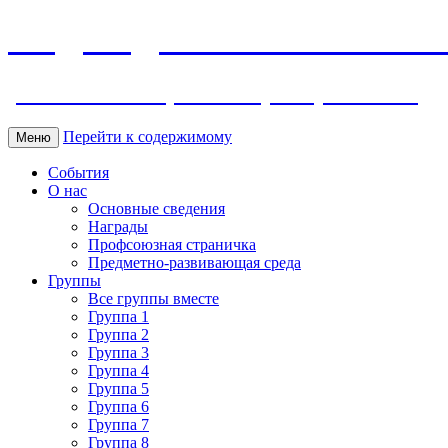
МБДОУ ДС "Калинка" г.Волг
ул. Ленина 118, тел. +7 (8639) 24-42-35
Перейти к содержимому
Меню
События
О нас
Основные сведения
Награды
Профсоюзная страничка
Предметно-развивающая среда
Группы
Все группы вместе
Группа 1
Группа 2
Группа 3
Группа 4
Группа 5
Группа 6
Группа 7
Группа 8