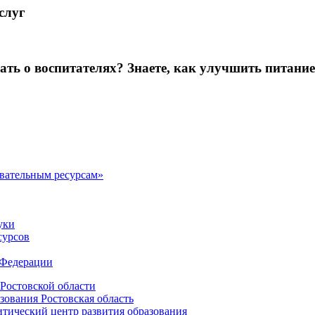
слуг
зать о воспитателях? Знаете, как улучшить питание
овательным ресурсам»
уки
сурсов
 Федерации
Ростовской области
зования Ростовская область
ический центр развития образования