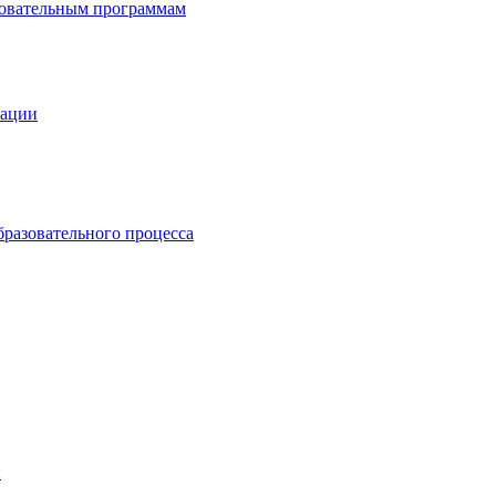
зовательным программам
зации
бразовательного процесса
й