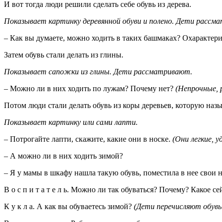
И вот тогда люди решили сделать себе обувь из дерева.
Показывает картинку деревянной обуви и полено. Дети рассма
– Как вы думаете, можно ходить в таких башмаках? Охарактери
Затем обувь стали делать из глины.
Показывает сапожки из глины. Дети рассматривают.
– Можно ли в них ходить по лужам? Почему нет?
(Непрочные, 
Потом люди стали делать обувь из коры деревьев, которую наз
Показывает картинку или сами лапти.
– Потрогайте лапти, скажите, какие они в носке.
(Они легкие, у
– А можно ли в них ходить зимой?
– Я у мамы в шкафу нашла такую обувь, поместила в нее свои 
В о с п и т а т е л ь. Можно ли так обуваться? Почему? Какое 
К у к л а. А как вы обуваетесь зимой?
(Дети перечисляют обувь