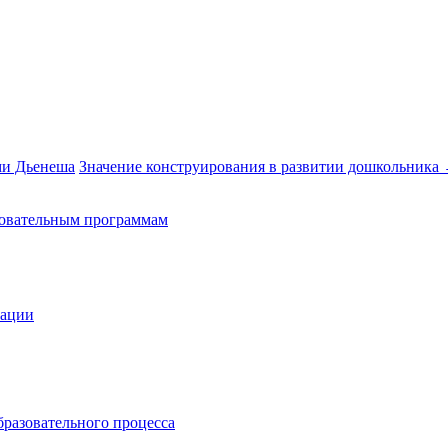
ми Дьенеша
Значение конструирования в развитии дошкольника
зовательным программам
зации
бразовательного процесса