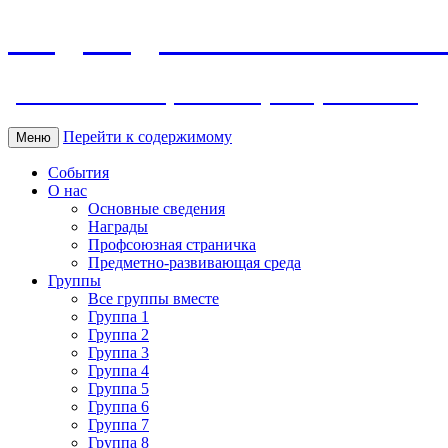
МБДОУ ДС "Калинка" г.Волг
ул. Ленина 118, тел. +7 (8639) 24-42-35
Перейти к содержимому
Меню
События
О нас
Основные сведения
Награды
Профсоюзная страничка
Предметно-развивающая среда
Группы
Все группы вместе
Группа 1
Группа 2
Группа 3
Группа 4
Группа 5
Группа 6
Группа 7
Группа 8