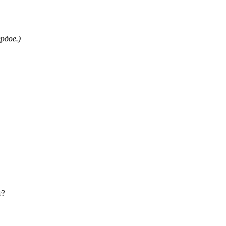
рдое.)
т?