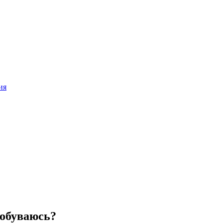
ия
 обуваюсь?