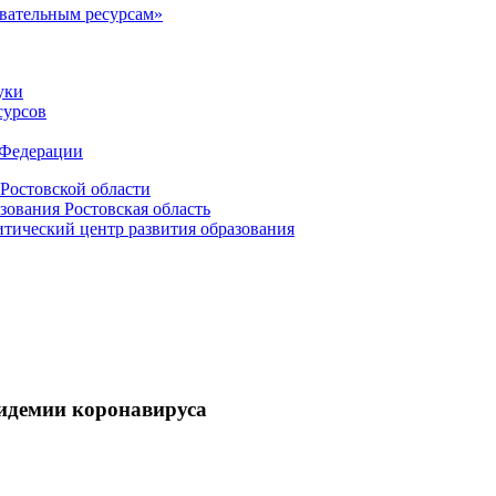
овательным ресурсам»
уки
сурсов
 Федерации
Ростовской области
зования Ростовская область
ический центр развития образования
пидемии коронавируса