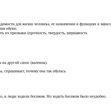
одимости для жизни человека, ее назначении и функциях в завис
ия обуви;
ять их признаки (прочность, твердость, шершавость
а на другой сапог (валенок).
, спрашивает, почему она так обулась.
ло, и люди ходили босиком. Но ходить босиком было неудобно.