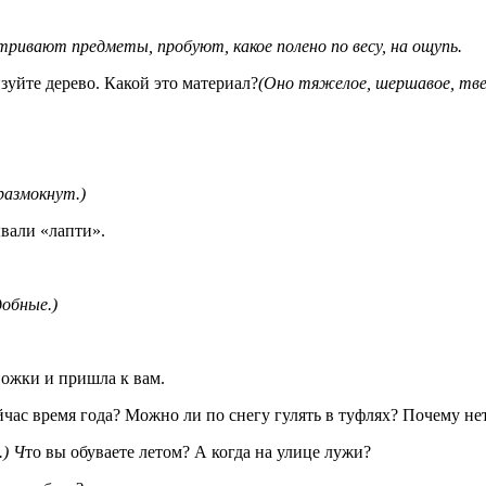
тривают предметы, пробуют, какое полено по весу, на ощупь.
зуйте дерево. Какой это материал?
(Оно тяжелое, шершавое, тве
размокнут.)
ывали «лапти».
добные.)
ножки и пришла к вам.
сейчас время года? Можно ли по снегу гулять в туфлях? Почему не
.) Ч
то вы обуваете летом? А когда на улице лужи?