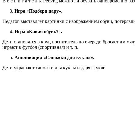
В о с п и т а т е л ь. Ребята, можно ли обувать одновременно р
Игра «Подбери пару».
Педагог выставляет картинки с изображением обуви, потерявш
Игра «Какая обувь?».
Дети становятся в круг, воспитатель по очереди бросает им мяч; 
играют в футбол (спортивная) и т. п.
Аппликация «Сапожки для куклы».
Дети украшают сапожки для куклы и дарят кукле.