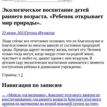
Экологическое воспитание детей
раннего возраста. «Ребенок открывает
мир природы».
23 июня, 2021
Группа 4
Редактор
Люди сейчас все отчетливее осознают, что их благополучие и
благосостояние во многом зависят от состояния природной
среды. Природа дарует человеку жизнь, питает его. Человек
только тогда могуч, когда твердо стоит на родной земле,
чувствует и любит ее, дышит одним с нею воздухом. В
детском саду экологическое воспитание начинается с момента
поступления ребенка в дошкольное учреждение.
Страниц:
1
2
Навигация по записям
←
«Мебель для матрешки». Конспект итогового занятия по
конструированию для раннего возраста
Конспект итогового
занятия по математике во второй младшей группе на тему: