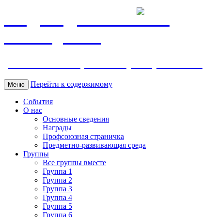
МБДОУ ДС "Калинка"
г.Волгодонска
ул. Ленина 118, тел. +7 (8639) 24-42-35
Перейти к содержимому
Меню
События
О нас
Основные сведения
Награды
Профсоюзная страничка
Предметно-развивающая среда
Группы
Все группы вместе
Группа 1
Группа 2
Группа 3
Группа 4
Группа 5
Группа 6