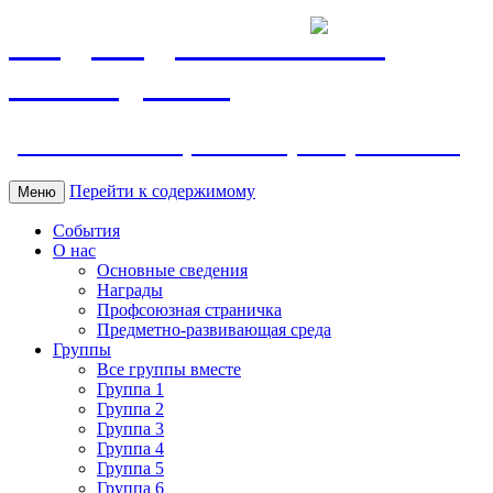
МБДОУ ДС "Калинка"
г.Волгодонска
ул. Ленина 118, тел. +7 (8639) 24-42-35
Перейти к содержимому
Меню
События
О нас
Основные сведения
Награды
Профсоюзная страничка
Предметно-развивающая среда
Группы
Все группы вместе
Группа 1
Группа 2
Группа 3
Группа 4
Группа 5
Группа 6