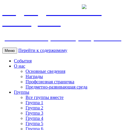
МБДОУ ДС "Калинка"
г.Волгодонска
ул. Ленина 118, тел. +7 (8639) 24-42-35
Перейти к содержимому
Меню
События
О нас
Основные сведения
Награды
Профсоюзная страничка
Предметно-развивающая среда
Группы
Все группы вместе
Группа 1
Группа 2
Группа 3
Группа 4
Группа 5
Группа 6