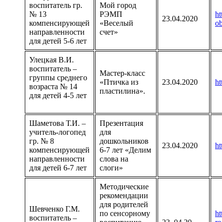
воспитатель гр.
Мой город
№ 13
РЭМП
ht
23.04.2020
компенсирующей
«Веселый
o
направленности
счет»
для детей 5-6 лет
Улецкая В.И.
воспитатель –
Мастер-класс
группы среднего
«Птичка из
23.04.2020
ht
возраста № 14
пластилина».
для детей 4-5 лет
Шаметова Т.И. –
Презентация
учитель-логопед
для
гр. № 8
дошкольников
23.04.2020
ht
компенсирующей
6-7 лет «Делим
направленности
слова на
для детей 6-7 лет
слоги»
Методические
рекомендации
для родителей
Шевченко Г.М.
по сенсорному
ht
воспитатель –