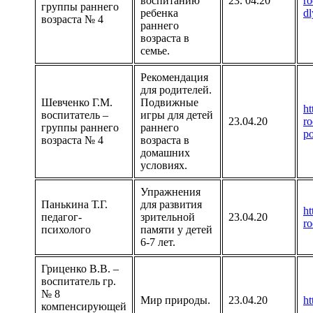
воспитанию
23. 04.20
ro
группы раннего
ребенка
dl
возраста № 4
раннего
возраста в
семье.
Рекомендация
для родителей.
Шевченко Г.М.
Подвижные
ht
воспитатель –
игры для детей
23.04.20
ro
группы раннего
раннего
po
возраста № 4
возраста в
домашних
условиях.
Упражнения
Панькина Т.Г.
для развития
ht
педагог-
зрительной
23.04.20
ro
психолого
памяти у детей
6-7 лет.
Гриценко В.В. –
воспитатель гр.
№ 8
Мир природы.
23.04.20
ht
компенсирующей