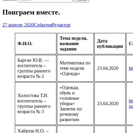
Поиграем вместе.
27 апреля, 2020
События
Редактор
Тема недели,
Дата
Ф.И.О.
название
С
публикации
задания
Барган Ю.В. —
Математика по
воспитатель –
теме недели
23.04.2020
ht
группы раннего
«Одежда»
возраста № 2
«Одежда,
обувь и
Холостова Т.И.
головные
воспитатель –
ht
уборы»
23.04.2020
группы раннего
ra
Занятие по
возраста № 3
речевому
развитию
Хайруш Н.О. –