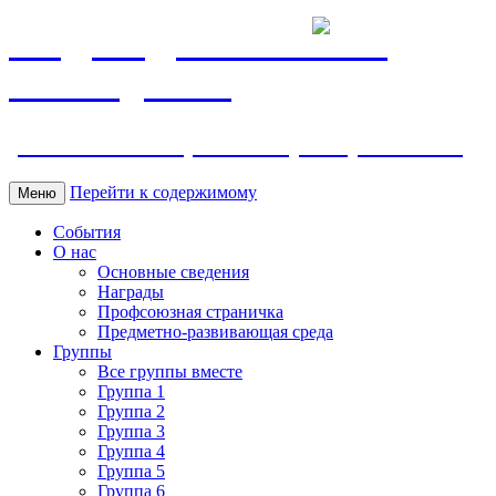
МБДОУ ДС "Калинка"
г.Волгодонска
ул. Ленина 118, тел. +7 (8639) 24-42-35
Перейти к содержимому
Меню
События
О нас
Основные сведения
Награды
Профсоюзная страничка
Предметно-развивающая среда
Группы
Все группы вместе
Группа 1
Группа 2
Группа 3
Группа 4
Группа 5
Группа 6