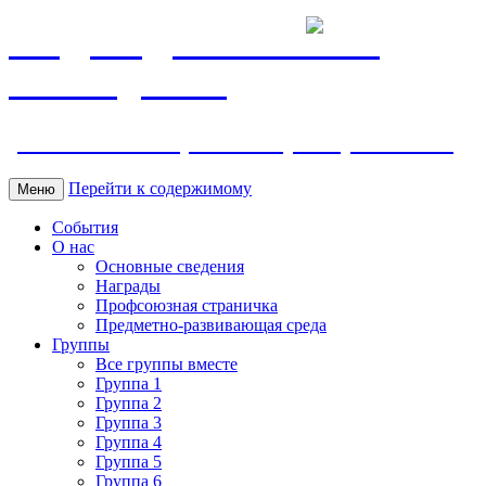
МБДОУ ДС "Калинка"
г.Волгодонска
ул. Ленина 118, тел. +7 (8639) 24-42-35
Перейти к содержимому
Меню
События
О нас
Основные сведения
Награды
Профсоюзная страничка
Предметно-развивающая среда
Группы
Все группы вместе
Группа 1
Группа 2
Группа 3
Группа 4
Группа 5
Группа 6