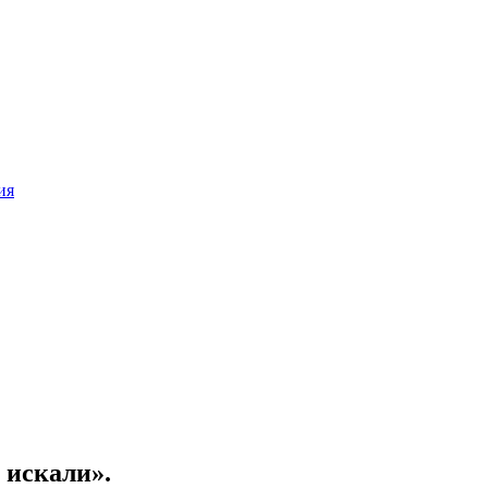
ия
 искали».