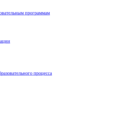
зовательным программам
зации
бразовательного процесса