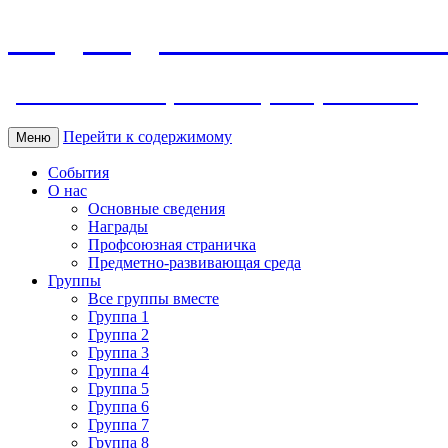
МБДОУ ДС "Калинка" г.Волг
ул. Ленина 118, тел. +7 (8639) 24-42-35
Перейти к содержимому
Меню
События
О нас
Основные сведения
Награды
Профсоюзная страничка
Предметно-развивающая среда
Группы
Все группы вместе
Группа 1
Группа 2
Группа 3
Группа 4
Группа 5
Группа 6
Группа 7
Группа 8