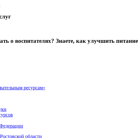
й
слуг
зать о воспитателях? Знаете, как улучшить питание
овательным ресурсам»
уки
сурсов
 Федерации
Ростовской области