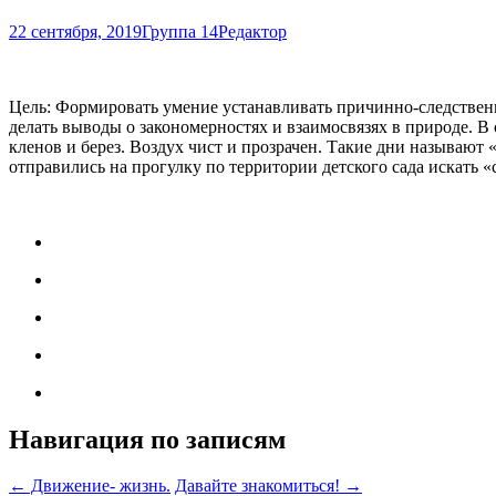
22 сентября, 2019
Группа 14
Редактор
Цель: Формировать умение устанавливать причинно-следственн
делать выводы о закономерностях и взаимосвязях в природе. В
кленов и берез. Воздух чист и прозрачен. Такие дни называют 
отправились на прогулку по территории детского сада искать «
Навигация по записям
←
Движение- жизнь.
Давайте знакомиться!
→