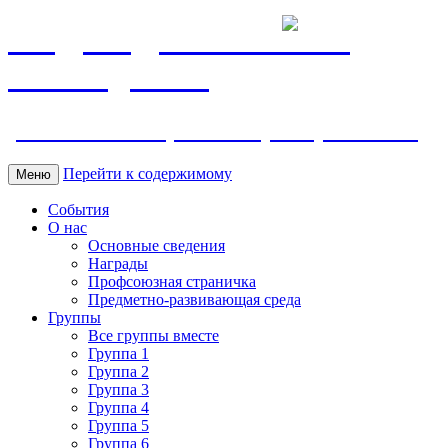
МБДОУ ДС "Калинка"
г.Волгодонска
ул. Ленина 118, тел. +7 (8639) 24-42-35
Перейти к содержимому
Меню
События
О нас
Основные сведения
Награды
Профсоюзная страничка
Предметно-развивающая среда
Группы
Все группы вместе
Группа 1
Группа 2
Группа 3
Группа 4
Группа 5
Группа 6