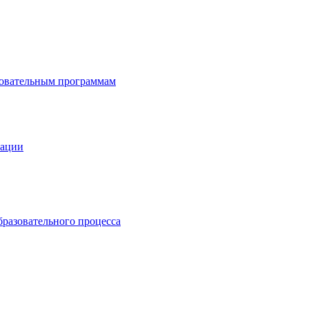
зовательным программам
зации
бразовательного процесса