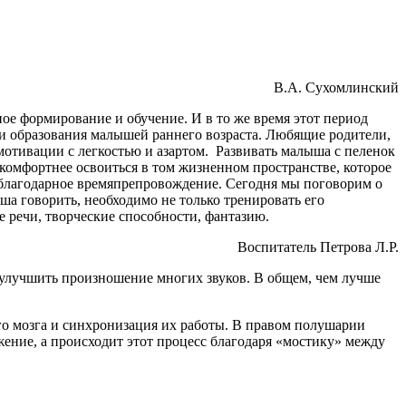
В.А. Сухомлинский
е формирование и обучение. И в то же время этот период
и образования малышей раннего возраста. Любящие родители,
отивации с легкостью и азартом. Развивать малыша с пеленок
 комфортнее освоиться в том жизненном пространстве, которое
е благодарное времяпрепровождение. Сегодня мы поговорим о
ша говорить, необходимо не только тренировать его
е речи, творческие способности, фантазию.
Воспитатель Петрова Л.Р.
улучшить произношение многих звуков. В общем, чем лучше
о мозга и синхронизация их работы. В правом полушарии
жение, а происходит этот процесс благодаря «мостику» между