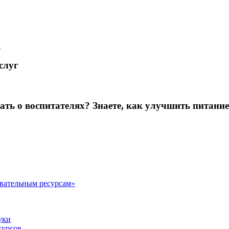
й
слуг
зать о воспитателях? Знаете, как улучшить питание
овательным ресурсам»
уки
сурсов