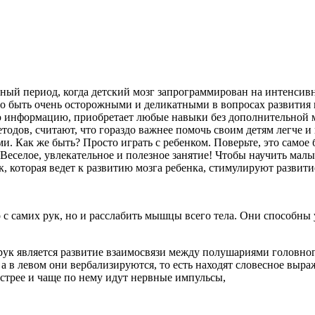
ый период, когда детский мозг запрограммирован на интенсивно
о быть очень осторожными и деликатными в вопросах развития 
ю информацию, приобретает любые навыки без дополнительной м
одов, считают, что гораздо важнее помочь своим детям легче и
и. Как же быть? Просто играть с ребенком. Поверьте, это само
Веселое, увлекательное и полезное занятие! Чтобы научить малы
, которая ведет к развитию мозга ребенка, стимулируют развити
самих рук, но и расслабить мышцы всего тела. Они способны 
к является развитие взаимосвязи между полушариями головног
 а в левом они вербализируются, то есть находят словесное выра
стрее и чаще по нему идут нервные импульсы,