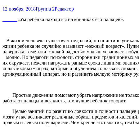
12 ноября, 2018
Группа 2
Редактор
«Ум ребенка находится на кончиках его пальцев».
В жизни человека существует недолгий, но поистине уникальн
жизни ребенка не случайно называют «нежный возраст». Нужн
наверняка, заметили, с какой радостью малыш усваивает любу
– модно. Но педагоги-психологи, сторонники традиционных мет
их окружает, нежели нагружать раньше срока лишними знаниям
«пальчиковых» играх, которые и обучением-то назвать сложно. 
артикуляционный аппарат, но и развивать мелкую моторику рук
Простые движения помогают убрать напряжение не только с 
работают пальцы и вся кисть, тем лучше ребенок говорит.
Целью занятий по развитию ловкости и точности пальцев ру
мозга у нас возникают различные образы предметов и явлений,
правым и левым полушариями. Чем крепче этот мостик, тем бы