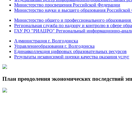
Министерство просвещения Российской Федерации
Министерство науки и высшего образования Российской
Министерство общего и профессионального образования 
Региональная служба по надзору и контролю в сфере обра
ГАУ РО "РИАЦРО" Региональный информационно-аналит
Администрация г. Волгодонска
Управлениеобразования г. Волгодонска
Единаяколлекция цифровых образовательных ресурсов
Результаты независимой оценки качества оказания услуг
План преодоления экономических последствий э