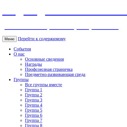
МБДОУ ДС "Калинка" г.Волг
ул. Ленина 118, тел. +7 (8639) 24-42-35
Перейти к содержимому
Меню
События
О нас
Основные сведения
Награды
Профсоюзная страничка
Предметно-развивающая среда
Группы
Все группы вместе
Группа 1
Группа 2
Группа 3
Группа 4
Группа 5
Группа 6
Группа 7
Группа 8