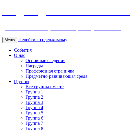
МБДОУ ДС "Калинка" г.Волг
ул. Ленина 118, тел. +7 (8639) 24-42-35
Перейти к содержимому
Меню
События
О нас
Основные сведения
Награды
Профсоюзная страничка
Предметно-развивающая среда
Группы
Все группы вместе
Группа 1
Группа 2
Группа 3
Группа 4
Группа 5
Группа 6
Группа 7
Группа 8