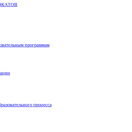
ОКАТОВ
зовательным программам
зации
бразовательного процесса