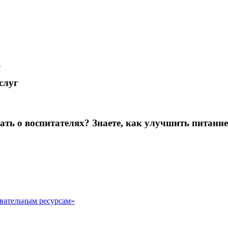
й
слуг
зать о воспитателях? Знаете, как улучшить питание
овательным ресурсам»