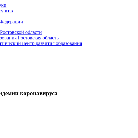
уки
сурсов
 Федерации
Ростовской области
зования Ростовская область
ический центр развития образования
пидемии коронавируса