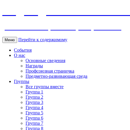
МБДОУ ДС "Калинка" г.Волг
ул. Ленина 118, тел. +7 (8639) 24-42-35
Перейти к содержимому
Меню
События
О нас
Основные сведения
Награды
Профсоюзная страничка
Предметно-развивающая среда
Группы
Все группы вместе
Группа 1
Группа 2
Группа 3
Группа 4
Группа 5
Группа 6
Группа 7
Группа 8