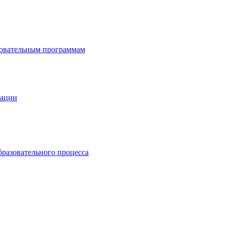
зовательным программам
зации
бразовательного процесса