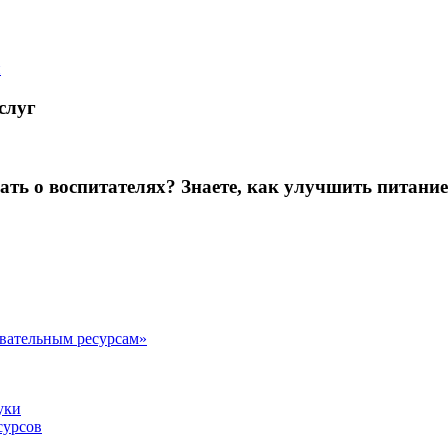
й
слуг
зать о воспитателях? Знаете, как улучшить питание
овательным ресурсам»
уки
сурсов