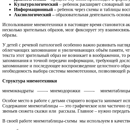
Культурологический
– ребенок расширяет словарный зап
Информационный –
ребенок через схемы и таблицы во
Аксиологический –
образовательная деятельность основа
Использование мнемотехники в настоящее время становится ак
несколько зрительных образов, мозг фиксирует эту взаимосвяз
образы.
У детей с речевой патологией особенно важно развивать нагля
облегчающих запоминание и увеличивающих объём памяти, что 
текста этот зрительный образ не возникает в воображении, то
запоминания и точной передачи информации, требующей дослов
запоминание и последующее воспроизведение целостного обра
необходимость выбора системы мнемотехники, позволяющей ра
Структура мнемотехники
мнемоквадраты ——- мнемодорожки ——- мнемотаблиц
Особое место в работе с детьми старшего возраста занимает и
Содержание мнемотаблицы — это графическое или частично гр
звеньев сюжета сказки или рассказа. Главное – нужно передать
В своей работе мнемотаблицы-схемы мы используем в качестве