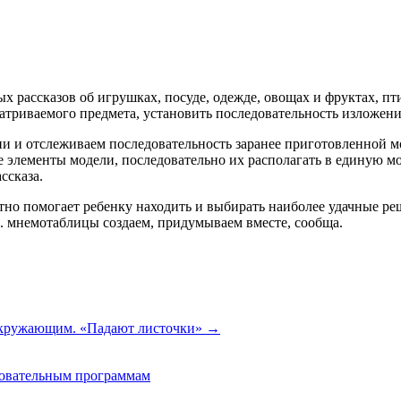
 рассказов об игрушках, посуде, одежде, овощах и фруктах, п
матриваемого предмета, установить последовательность изложен
ии и отслеживаем последовательность заранее приготовленной м
е элементы модели, последовательно их располагать в единую м
ссказа.
тно помогает ребенку находить и выбирать наиболее удачные ре
 е. мнемотаблицы создаем, придумываем вместе, сообща.
окружающим. «Падают листочки»
→
зовательным программам