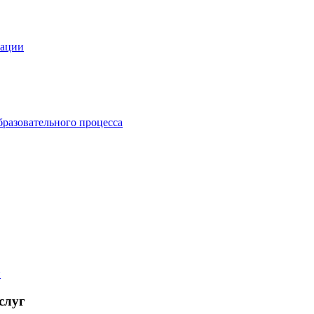
зации
бразовательного процесса
й
слуг