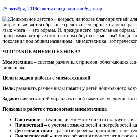
25 октября, 2016
Советы специалистов
Редактор
Дошкольное детство – возраст, наиболее благоприятный для
возрасте, являются образные средства: сенсорные эталоны, раз
язык мозга — это образы. И, прежде всего, зрительные образы.
программы, которые позволят нам общаться с мозгом? Люди с
поколения под общим названием «мнемотехника» (от греческог
ЧТО ТАКОЕ МНЕМОТЕХНИКА?
Мемотехника
– система различных приемов, облегчающих зап
виде игры.
Цели и задачи работы с мнемотехникой
Цель:
развивать разные виды памяти у детей дошкольного возр
Задачи:
научить детей управлять своей памятью, увеличивать 
Подходы в работе с технологией мнемотехника
Системный –
технология мнемотехника используется в с
Личностный –
с учетом возможностей и потребностей ка
Деятельностный –
развитие ребенка происходит в деяте
Диалогический –
процесс обучения происходит в форме 