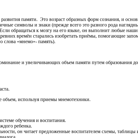
 развития памяти. Это возраст образных форм сознания, и осно
личные символы и знаки (прежде всего это разного рода наглядн
 Если обращаться к мозгу на его языке, он выполнит любые наши
 древних времён старались изобретать приёмы, помогающие запо
о слова «мнемо»- память).
оминание и увеличивающих объем памяти путем образования до
аста.
ее объем, используя приемы мнемотехники.
истеме обучения и воспитания.
ждого ребенка.
льности, он читает предложенные воспитателем схемы, таблицы и
диалога.