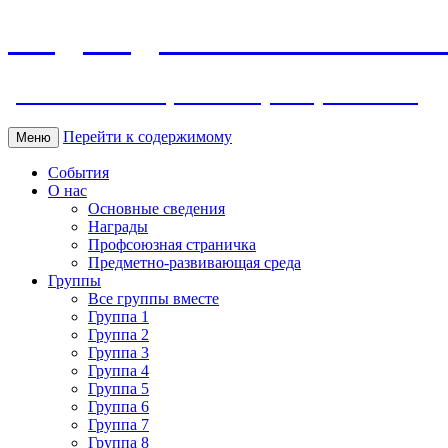
МБДОУ ДС "Калинка" г.Волг
ул. Ленина 118, тел. +7 (8639) 24-42-35
Перейти к содержимому
Меню
События
О нас
Основные сведения
Награды
Профсоюзная страничка
Предметно-развивающая среда
Группы
Все группы вместе
Группа 1
Группа 2
Группа 3
Группа 4
Группа 5
Группа 6
Группа 7
Группа 8