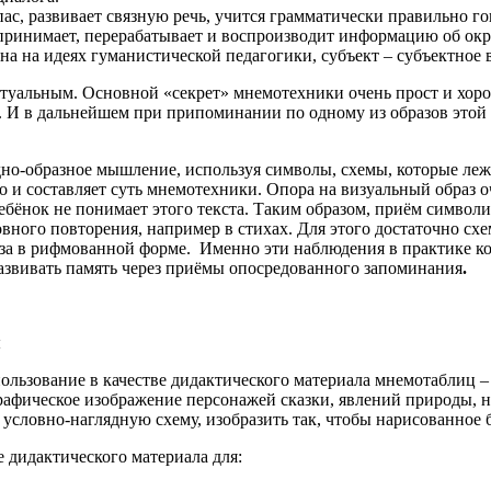
ас, развивает связную речь, учится грамматически правильно го
спринимает, перерабатывает и воспроизводит информацию об о
на на идеях гуманистической педагогики, субъект – субъектное 
туальным. Основной «секрет» мнемотехники очень прост и хоро
ь. И в дальнейшем при припоминании по одному из образов этой
дно-образное мышление, используя символы, схемы, которые леж
и составляет суть мнемотехники. Опора на визуальный образ оч
 ребёнок не понимает этого текста. Таким образом, приём симво
ного повторения, например в стихах. Для этого достаточно схе
за в рифмованной форме. Именно эти наблюдения в практике ко
звивать память через приёмы опосредованного запоминания
.
ы
спользование в качестве дидактического материала мнемотаблиц 
афическое изображение персонажей сказки, явлений природы, н
 условно-наглядную схему, изобразить так, чтобы нарисованное 
 дидактического материала для: