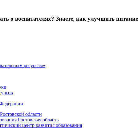
зать о воспитателях? Знаете, как улучшить питание
овательным ресурсам»
уки
сурсов
 Федерации
Ростовской области
зования Ростовская область
ический центр развития образования