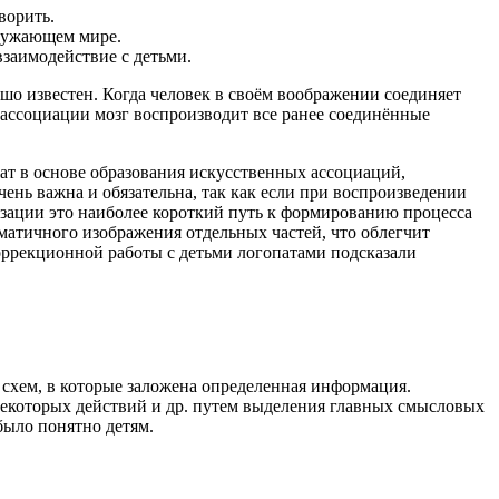
ворить.
кружающем мире.
взаимодействие с детьми.
шо известен. Когда человек в своём воображении соединяет
 ассоциации мозг воспроизводит все ранее соединённые
ат в основе образования искусственных ассоциаций,
ень важна и обязательна, так как если при воспроизведении
лизации это наиболее короткий путь к формированию процесса
матичного изображения отдельных частей, что облегчит
ррекционной работы с детьми логопатами подсказали
– схем, в которые заложена определенная информация.
екоторых действий и др. путем выделения главных смысловых
было понятно детям.