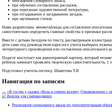
обогащения словарного запаса,
при обучении составлению рассказов,
при пересказах художественной литературы,
при отгадывании и загадывании загадок,
при заучивании стихов.
Нами разработаны мнемотаблицы для составления описательных
самостоятельно определить главные свойства и признаки расс
Вместе с детьми беседуем по тексту, рассматриваем иллюстрац
дети сами под руководством взрослого учатся выбирать нужны
литературного произведения или составления описательного ра
Педагог выступает как равноправный партнер, который незаме
ребенок начинает проявлять творческую самостоятельность, т.
Подготовил учитель-логопед Шаметова Т.И
Навигация по записям
←
«В гостях у сказки «Коза и семеро козлят»
Ознакомление с 
Версия для слабовидящих
Реализация социального заказа по дополнительным обра