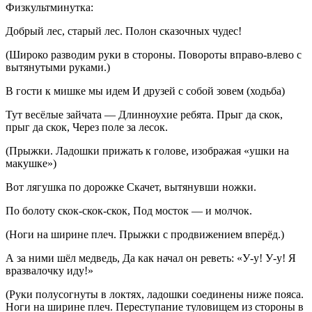
Физкультминутка:
Добрый лес, старый лес. Полон сказочных чудес!
(Широко разводим руки в стороны. Повороты вправо-влево с
вытянутыми руками.)
В гости к мишке мы идем И друзей с собой зовем (ходьба)
Тут весёлые зайчата — Длинноухие ребята. Прыг да скок,
прыг да скок, Через поле за лесок.
(Прыжки. Ладошки прижать к голове, изображая «ушки на
макушке»)
Вот лягушка по дорожке Скачет, вытянувши ножки.
По болоту скок-скок-скок, Под мосток — и молчок.
(Ноги на ширине плеч. Прыжки с продвижением вперёд.)
А за ними шёл медведь, Да как начал он реветь: «У-у! У-у! Я
вразвалочку иду!»
(Руки полусогнуты в локтях, ладошки соединены ниже пояса.
Ноги на ширине плеч. Переступание туловищем из стороны в