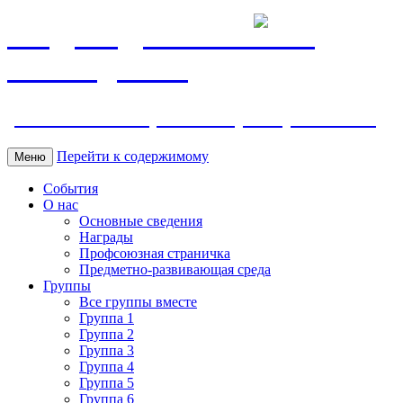
МБДОУ ДС "Калинка"
г.Волгодонска
ул. Ленина 118, тел. +7 (8639) 24-42-35
Перейти к содержимому
Меню
События
О нас
Основные сведения
Награды
Профсоюзная страничка
Предметно-развивающая среда
Группы
Все группы вместе
Группа 1
Группа 2
Группа 3
Группа 4
Группа 5
Группа 6