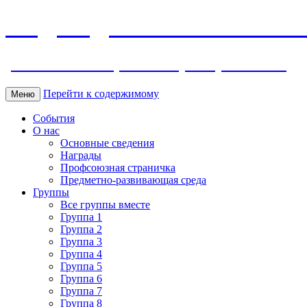
МБДОУ ДС "Калинка" г.Волг
ул. Ленина 118, тел. +7 (8639) 24-42-35
Перейти к содержимому
Меню
События
О нас
Основные сведения
Награды
Профсоюзная страничка
Предметно-развивающая среда
Группы
Все группы вместе
Группа 1
Группа 2
Группа 3
Группа 4
Группа 5
Группа 6
Группа 7
Группа 8