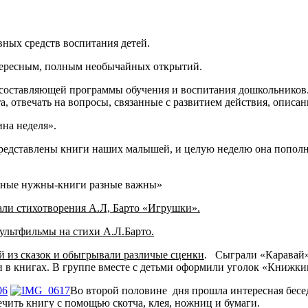
авных средств воспитания детей.
интересным, полным необычайных открытий.
составляющей программы обучения и воспитания дошкольников. 
 отвечать на вопросы, связанные с развитием действия, описан
на неделя».
представлены книги наших малышей, и целую неделю она попол
азные нужны-книги разные важны»
ли стихотворения А.Л, Барто «Игрушки».
ультфильмы на стихи А.Л.Барто.
й из сказок и обыгрывали различые сценки
. Сыграли «Каравай»
 в книгах. В группе вместе с детьми оформили уголок «Книжки
Во второй половине дня прошла интересная бесед
чить книгу с помощью скотча, клея, ножниц и бумаги.