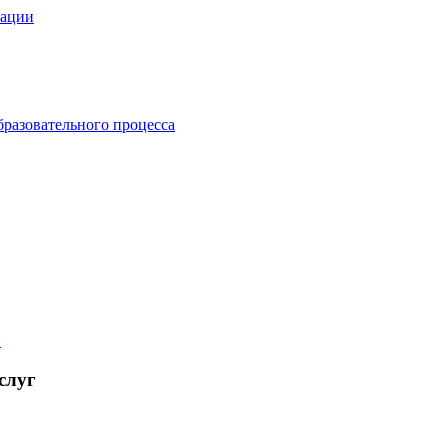
зации
бразовательного процесса
й
слуг