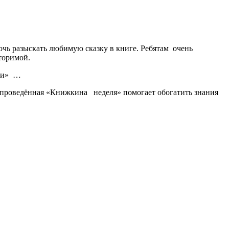
очь разыскать любимую сказку в книге. Ребятам очень
торимой.
зки» …
о проведённая «Книжкина неделя» помогает обогатить знания