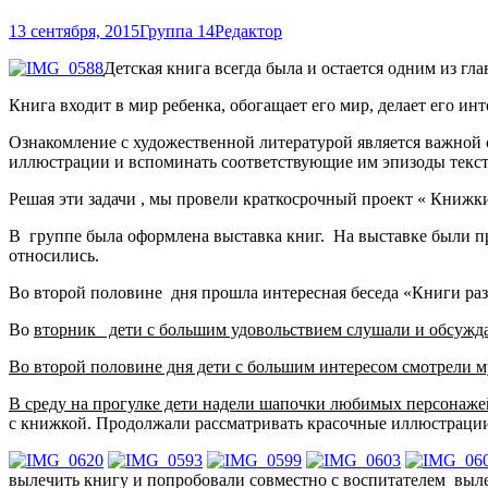
13 сентября, 2015
Группа 14
Редактор
Детская книга всегда была и остается одним из гл
Книга входит в мир ребенка, обогащает его мир, делает его 
Ознакомление с художественной литературой является важной 
иллюстрации и вспоминать соответствующие им эпизоды текста,
Решая эти задачи , мы провели краткосрочный проект « Книжки
В группе была оформлена выставка книг. На выставке были 
относились.
Во второй половине дня прошла интересная беседа «Книги р
Во
вторник дети с большим удовольствием слушали и обсужда
Во второй половине дня дети с большим интересом смотрели м
В среду на прогулке дети надели шапочки любимых персонаже
с книжкой. Продолжали рассматривать красочные иллюстрации
вылечить книгу и попробовали совместно с воспитателем выле