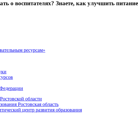
зать о воспитателях? Знаете, как улучшить питание
овательным ресурсам»
уки
сурсов
 Федерации
Ростовской области
зования Ростовская область
ический центр развития образования