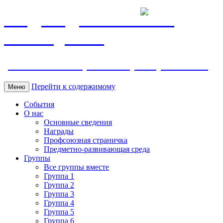
МБДОУ ДС "Калинка"
г.Волгодонска
ул. Ленина 118, тел. +7 (8639) 24-42-35
Перейти к содержимому
Меню
События
О нас
Основные сведения
Награды
Профсоюзная страничка
Предметно-развивающая среда
Группы
Все группы вместе
Группа 1
Группа 2
Группа 3
Группа 4
Группа 5
Группа 6