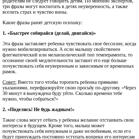
родителям не следует говорить детям. По мнению экспертов,
три фразы могут воспитать в детях неуверенность, а также
вселить страх и чувство вины.
Какие фразы ранят детскую психику:
1. «Быстрее собирайся (делай, двигайся)»
Эта фраза заставляет ребенка чувствовать свое бессилие, когда
нужно мобилизироваться. А если малышу свойственен
флегматический или меланхолический тип темперамента, то
осознание своей медлительности заставит его еще больше
почувствовать себя неуверенным и зависимым от временных
рамок.
Совет:
Вместо того чтобы торопить ребенка прямыми
указаниями, перефразируйте свою просьбу по-другому. «Через
30 минут я вынуждена буду уйти. Сколько времени тебе
нужно, чтобы собраться?»
2. «Поделись! Не будь жадным!»
Такие слова могут отбить у ребенка желание отстаивать свои
интересы в будущем. Кроме того, малыш может
почувствовать себя ненужным и даже нелюбимым, если его
будут принуждать постоянно уступать вопреки его интересам