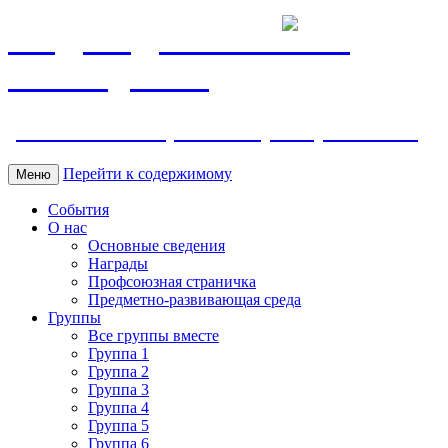
МБДОУ ДС "Калинка"
г.Волгодонска
ул. Ленина 118, тел. +7 (8639) 24-42-35
Перейти к содержимому
Меню
События
О нас
Основные сведения
Награды
Профсоюзная страничка
Предметно-развивающая среда
Группы
Все группы вместе
Группа 1
Группа 2
Группа 3
Группа 4
Группа 5
Группа 6