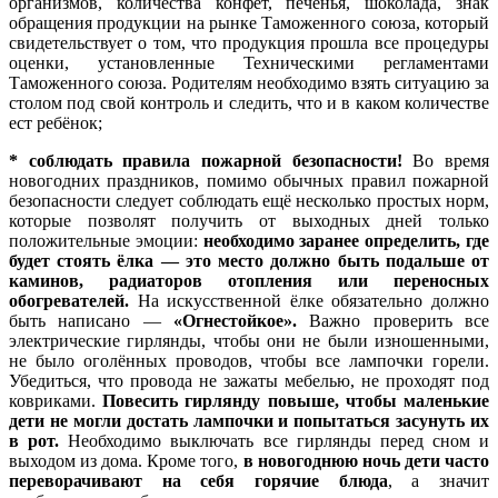
организмов, количества конфет, печенья, шоколада, знак
обращения продукции на рынке Таможенного союза, который
свидетельствует о том, что продукция прошла все процедуры
оценки, установленные Техническими регламентами
Таможенного союза. Родителям необходимо взять ситуацию за
столом под свой контроль и следить, что и в каком количестве
ест ребёнок;
* соблюдать правила пожарной безопасности!
Во время
новогодних праздников, помимо обычных правил пожарной
безопасности следует соблюдать ещё несколько простых норм,
которые позволят получить от выходных дней только
положительные эмоции:
необходимо
заранее определить, где
будет стоять ёлка — это место должно быть подальше от
каминов, радиаторов отопления или переносных
обогревателей.
На искусственной ёлке обязательно должно
быть написано —
«Огнестойкое».
Важно проверить все
электрические гирлянды, чтобы они не были изношенными,
не было оголённых проводов, чтобы все лампочки горели.
Убедиться, что провода не зажаты мебелью, не проходят под
ковриками.
Повесить гирлянду повыше, чтобы маленькие
дети не могли достать лампочки и попытаться засунуть их
в рот.
Необходимо выключать все гирлянды перед сном и
выходом из дома. Кроме того,
в новогоднюю ночь дети часто
переворачивают на себя горячие блюда
, а значит