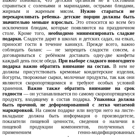
Важно понимать, что детский организм не в состоянии
справиться с соленьями и маринадами, острыми блюдами,
жирным и жареным мясом.
Нужно
стараться не
перекармливать ребенка- детские порции должны быть
значительно меньше взрослых.
Это относится ко всем без
исключения блюдам, которые появляются на праздничном
столе. Кроме того,
необходимо
минимизировать сладкие
подарки.
Сладости дарят в школах и детских садах, на елках,
приносят гости в течение каникул. Прежде всего, важно
соблюдать баланс — не запрещать сладости совсем, а
договариваться с ребёнком доставать одну-две конфеты
каждый день после обеда.
При выборе сладкого новогоднего
подарка важно обратить внимание на
состав.
В нем не
должны присутствовать кремовые кондитерские изделия,
йогурты, творожные сырки, молочные продукты, так как они
являются скоропортящимися и требуют особых условий
хранения.
Важно также обратить внимание на срок
годности
— он устанавливается по самому скоропортящемуся
продукту, входящему в состав подарка.
Упаковка должна
быть прочной, не деформированной с легко читаемой
маркировкой.
На самом подарке или внутри него на листе-
вкладыше должна быть информация о производителе,
показатели пищевой ценности, сведения о наличии в
пищевой продукции компонентов, полученных с
применением генно-модифицированных