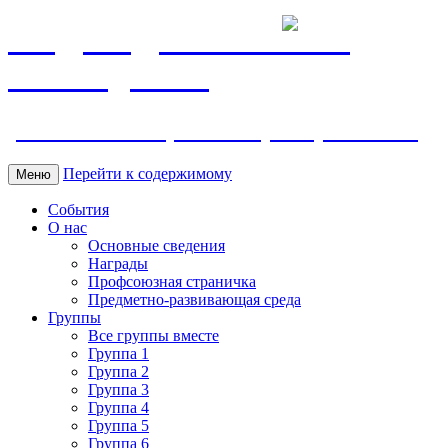
МБДОУ ДС "Калинка"
г.Волгодонска
ул. Ленина 118, тел. +7 (8639) 24-42-35
Перейти к содержимому
Меню
События
О нас
Основные сведения
Награды
Профсоюзная страничка
Предметно-развивающая среда
Группы
Все группы вместе
Группа 1
Группа 2
Группа 3
Группа 4
Группа 5
Группа 6