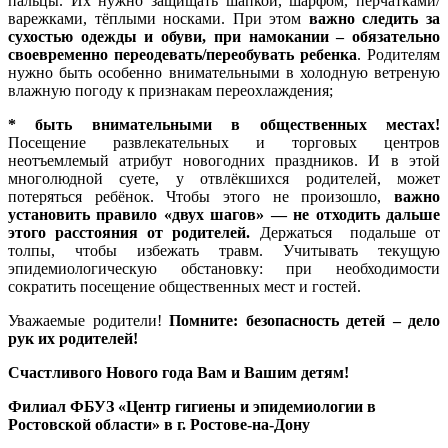
пальцы. Их нужно защищать шапкой, шарфом, перчатками/
варежками, тёплыми носками. При этом
важно следить за
сухостью одежды и обуви, при намокании – обязательно
своевременно переодевать/переобувать ребенка
. Родителям
нужно быть особенно внимательными в холодную ветреную
влажную погоду к признакам переохлаждения;
* быть внимательными в общественных местах!
Посещение развлекательных и торговых центров
неотъемлемый атрибут новогодних праздников. И в этой
многолюдной суете, у отвлёкшихся родителей, может
потеряться ребёнок. Чтобы этого не произошло,
важно
установить правило «двух шагов» — не отходить дальше
этого расстояния от родителей.
Держаться подальше от
толпы, чтобы избежать травм. Учитывать текущую
эпидемиологическую обстановку: при необходимости
сократить посещение общественных мест и гостей.
Уважаемые родители!
Помните: безопасность детей – дело
рук их родителей!
Счастливого Нового года Вам и Вашим детям!
Филиал ФБУЗ «Центр гигиены и эпидемиологии в
Ростовской области» в г. Ростове-на-Дону