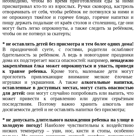
необходимо, чтобы во время приготовления еды за ними
присматривал кто-то из взрослых. Ручки сковород, кастрюль
отворачивать от себя, чтобы ребёнок не потянулся за ними и
не опрокинул тяжёлое и горячее блюдо, горячие напитки и
пищу держать подальше от краёв столов и столешниц, где они
могут быть легко опрокинуты, а также следить за ребёнком,
чтобы он не потянул за скатерть;
* не оставлять детей без присмотра и тем более одних дома!
В праздничной суете, с гостями, родители ослабляют
бдительность за ребёнком. А ведь в новогодние праздники
дома их подстерегает масса опасностей: например,
ненадежно
закреплённая ёлка может опрокинуться и упасть, приведя
к травме ребенка.
Кроме того, маленькие дети могут
проглотить привлекающие внимание мелкие ёлочные
игрушки и украшения. А также
алкогольные напитки,
оставленные в доступных местах, могут стать опасностью
для детей:
они могут случайно попробовать или выпить, что
может привести к отравлению или другим серьёзным
последствиям. Поэтому важно хранить алкоголь вне
досягаемости детей и не оставлять напитки без присмотра;
* не допускать длительного нахождения ребенка на улице в
холодную погоду!
Наиболее чувствительны к воздействию
низких температур – уши, нос, кисти и стопы, особенно