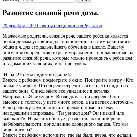
Развитие связной речи дома.
29 декабря, 2021
Советы специалистов
Редактор
Уважаемые родители, связная речь вашего ребенка является
необходимым условием для полноценного взаимодействия и
общения, для его дальнейшего обучения в школе. Вашему
вниманию я предлагаю игры и упражнения, направленные на
развитие связной речи, которые можно проводить с ребенком
и в домашних условиях, и на прогулках.
Игра «Что мы видим во дворе?»
Вместе с ребенком посмотрите в окно. Поиграйте в игру «Кто
больше увидит». По очереди перечисляйте то, что видно из
вашего окна. Описывайте все увиденное в деталях.
Например: «Я вижу дом. Возле дома стоит дерево. Оно
высокое и толстое, у него много веток, а на ветках листочки».
Если ребенку трудно описать предмет, помогите ему
наводящими вопросами. «Ты увидел дом? Он низкий или
высокий?». Игра способствует развитию активной речи,
наблюдательности, пополнению словарного запаса. Что мы
видели вчера?
Вместе с ребенком вспомните, где вы были вчера, что делали,