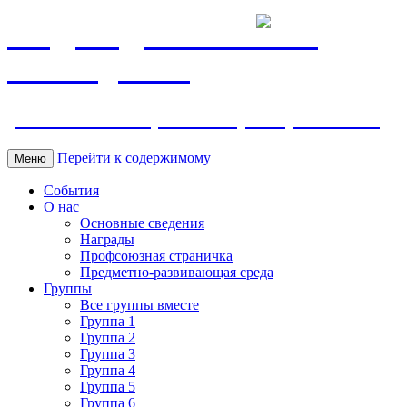
МБДОУ ДС "Калинка"
г.Волгодонска
ул. Ленина 118, тел. +7 (8639) 24-42-35
Перейти к содержимому
Меню
События
О нас
Основные сведения
Награды
Профсоюзная страничка
Предметно-развивающая среда
Группы
Все группы вместе
Группа 1
Группа 2
Группа 3
Группа 4
Группа 5
Группа 6