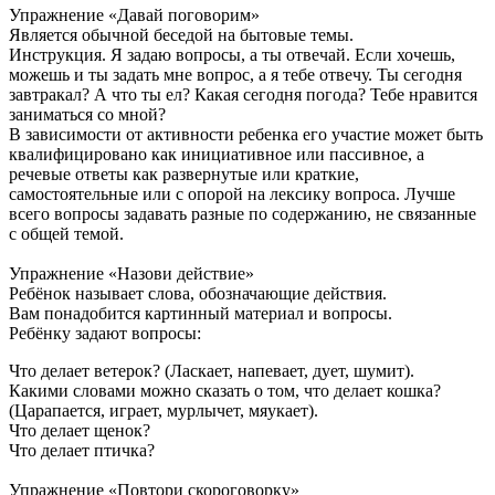
Упражнение «Давай поговорим»
Является обычной беседой на бытовые темы.
Инструкция. Я задаю вопросы, а ты отвечай. Если хочешь,
можешь и ты задать мне вопрос, а я тебе отвечу. Ты сегодня
завтракал? А что ты ел? Какая сегодня погода? Тебе нравится
заниматься со мной?
В зависимости от активности ребенка его участие может быть
квалифицировано как инициативное или пассивное, а
речевые ответы как развернутые или краткие,
самостоятельные или с опорой на лексику вопроса. Лучше
всего вопросы задавать разные по содержанию, не связанные
с общей темой.
Упражнение «Назови действие»
Ребёнок называет слова, обозначающие действия.
Вам понадобится картинный материал и вопросы.
Ребёнку задают вопросы:
Что делает ветерок? (Ласкает, напевает, дует, шумит).
Какими словами можно сказать о том, что делает кошка?
(Царапается, играет, мурлычет, мяукает).
Что делает щенок?
Что делает птичка?
Упражнение «Повтори скороговорку»