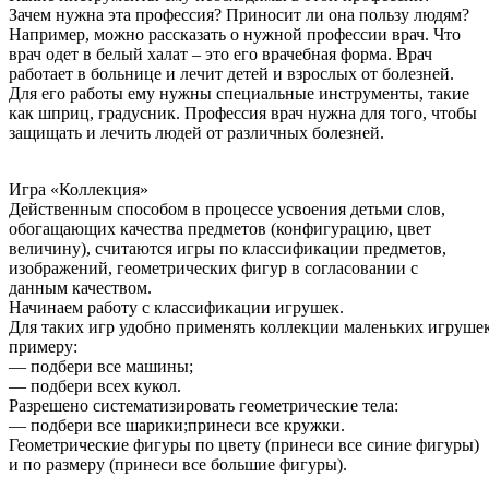
Зачем нужна эта профессия? Приносит ли она пользу людям?
Например, можно рассказать о нужной профессии врач. Что
врач одет в белый халат – это его врачебная форма. Врач
работает в больнице и лечит детей и взрослых от болезней.
Для его работы ему нужны специальные инструменты, такие
как шприц, градусник. Профессия врач нужна для того, чтобы
защищать и лечить людей от различных болезней.
Игра «Коллекция»
Действенным способом в процессе усвоения детьми слов,
обогащающих качества предметов (конфигурацию, цвет
величину), считаются игры по классификации предметов,
изображений, геометрических фигур в согласовании с
данным качеством.
Начинаем работу с классификации игрушек.
Для таких игр удобно применять коллекции маленьких игрушек
примеру:
— подбери все машины;
— подбери всех кукол.
Разрешено систематизировать геометрические тела:
— подбери все шарики;принеси все кружки.
Геометрические фигуры по цвету (принеси все синие фигуры)
и по размеру (принеси все большие фигуры).