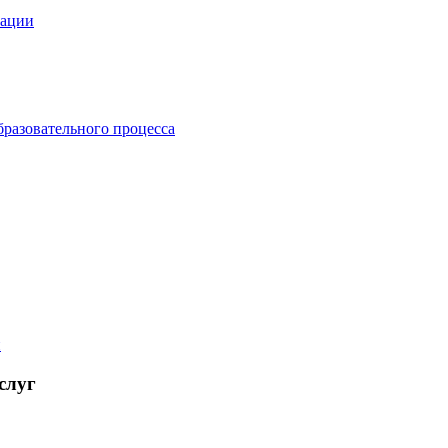
зации
бразовательного процесса
й
слуг