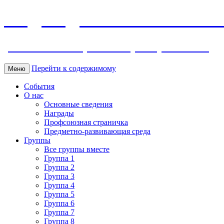
МБДОУ ДС "Калинка" г.Волг
ул. Ленина 118, тел. +7 (8639) 24-42-35
Перейти к содержимому
Меню
События
О нас
Основные сведения
Награды
Профсоюзная страничка
Предметно-развивающая среда
Группы
Все группы вместе
Группа 1
Группа 2
Группа 3
Группа 4
Группа 5
Группа 6
Группа 7
Группа 8