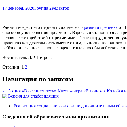
17 декабря, 2020
Группа 2
Редактор
Ранний возраст это период психического
развития ребенка
от 1
способов употребления пред­метов. Взрослый становится для р
человеческих действий с предметами. Такое сотрудничество уж
практическая деятельность вместе с ним, выполнение одного и 
ребёнка и, главное — новые, адекватные способы действия с пр
Воспитатель Л.Р. Петрова
Страниц:
1
2
Навигация по записям
←
Акция «В осеннем лесу»
Квест – игра «В поисках Колобка 
Версия для слабовидящих
Реализация социального заказа по дополнительным обра
Сведения об образовательной организации