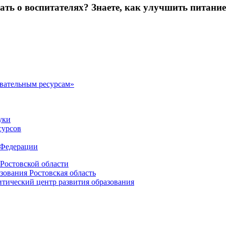
зать о воспитателях? Знаете, как улучшить питание
овательным ресурсам»
уки
сурсов
 Федерации
Ростовской области
зования Ростовская область
ический центр развития образования