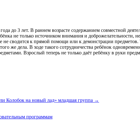
 года до 3 лет. В раннем возрасте содержанием совместной деят
ебёнка не только источником внимания и доброжелательности, н
е не сводится к прямой помощи или к демонстрации предметов. 
того же дела. В ходе такого сотрудничества ребёнок одновременн
едметами. Взрослый теперь не только даёт ребёнку в руки предм
или Колобок на новый лад» младшая группа
→
зовательным программам