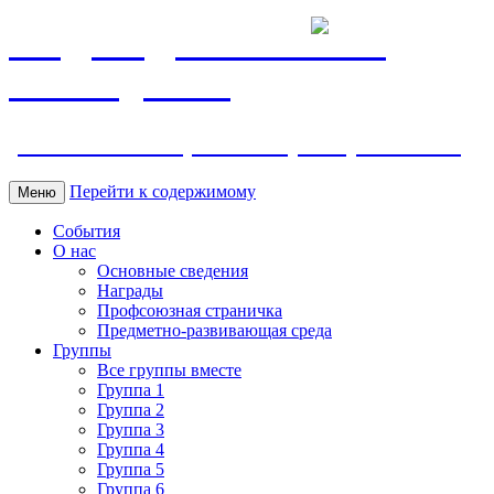
МБДОУ ДС "Калинка"
г.Волгодонска
ул. Ленина 118, тел. +7 (8639) 24-42-35
Перейти к содержимому
Меню
События
О нас
Основные сведения
Награды
Профсоюзная страничка
Предметно-развивающая среда
Группы
Все группы вместе
Группа 1
Группа 2
Группа 3
Группа 4
Группа 5
Группа 6