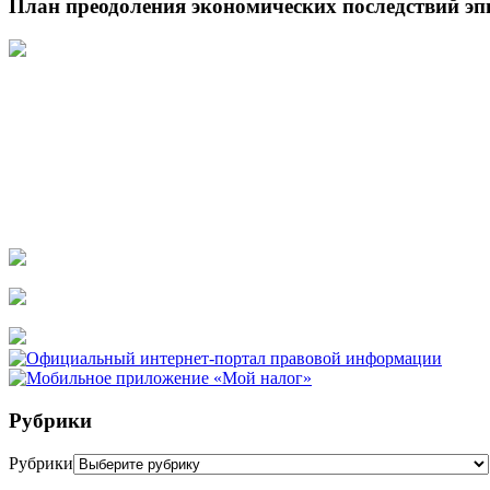
План преодоления экономических последствий э
Рубрики
Рубрики