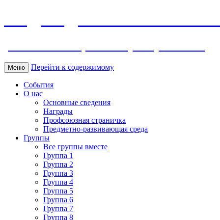
МБДОУ ДС "Калинка" г.Волг
ул. Ленина 118, тел. +7 (8639) 24-42-35
Перейти к содержимому
Меню
События
О нас
Основные сведения
Награды
Профсоюзная страничка
Предметно-развивающая среда
Группы
Все группы вместе
Группа 1
Группа 2
Группа 3
Группа 4
Группа 5
Группа 6
Группа 7
Группа 8