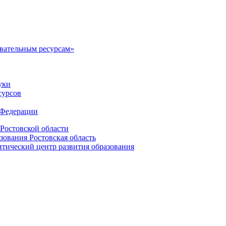
овательным ресурсам»
уки
сурсов
 Федерации
Ростовской области
зования Ростовская область
ический центр развития образования