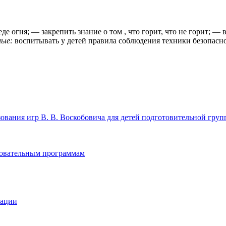
реде огня; — закрепить знание о том , что горит, что не горит; 
ые:
воспитывать у детей правила соблюдения техники безопасн
ования игр В. В. Воскобовича для детей подготовительной гру
зовательным программам
зации