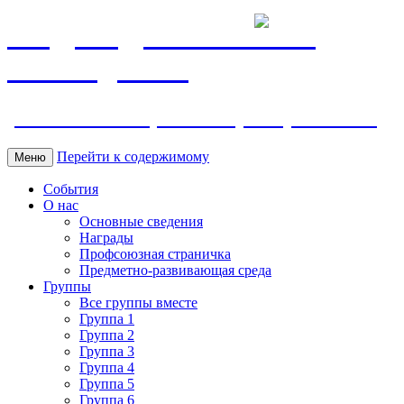
МБДОУ ДС "Калинка"
г.Волгодонска
ул. Ленина 118, тел. +7 (8639) 24-42-35
Перейти к содержимому
Меню
События
О нас
Основные сведения
Награды
Профсоюзная страничка
Предметно-развивающая среда
Группы
Все группы вместе
Группа 1
Группа 2
Группа 3
Группа 4
Группа 5
Группа 6