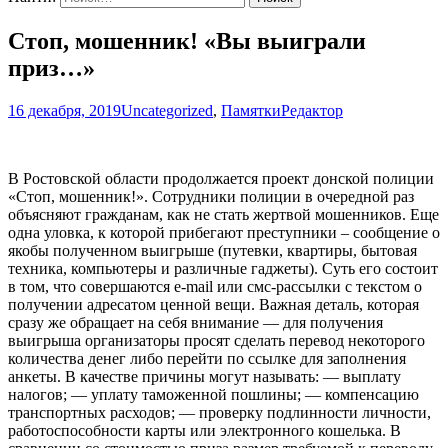
Стоп, мошенник! «Вы выиграли
приз…»
16 декабря, 2019
Uncategorized
,
Памятки
Редактор
В Ростовской области продолжается проект донской полиции
«Стоп, мошенник!». Сотрудники полиции в очередной раз
объясняют гражданам, как не стать жертвой мошенников. Еще
одна уловка, к которой прибегают преступники – сообщение о
якобы полученном выигрыше (путевки, квартиры, бытовая
техника, компьютеры и различные гаджеты). Суть его состоит
в том, что совершаются e-mail или смс-рассылки с текстом о
получении адресатом ценной вещи. Важная деталь, которая
сразу же обращает на себя внимание — для получения
выигрыша организаторы просят сделать перевод некоторого
количества денег либо перейти по ссылке для заполнения
анкеты. В качестве причины могут называть: — выплату
налогов; — уплату таможенной пошлины; — компенсацию
транспортных расходов; — проверку подлинности личности,
работоспособности карты или электронного кошелька. В