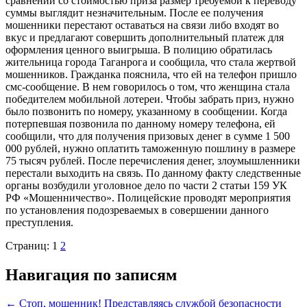
сравнении со стоимостью приза размер требуемой к переводу
суммы выглядит незначительным. После ее получения
мошенники перестают оставаться на связи либо входят во
вкус и предлагают совершить дополнительный платеж для
оформления ценного выигрыша. В полицию обратилась
жительница города Таганрога и сообщила, что стала жертвой
мошенников. Гражданка пояснила, что ей на телефон пришло
смс-сообщение. В нем говорилось о том, что женщина стала
победителем мобильной лотереи. Чтобы забрать приз, нужно
было позвонить по номеру, указанному в сообщении. Когда
потерпевшая позвонила по данному номеру телефона, ей
сообщили, что для получения призовых денег в сумме 1 500
000 рублей, нужно оплатить таможенную пошлину в размере
75 тысяч рублей. После перечисления денег, злоумышленники
перестали выходить на связь. По данному факту следственные
органы возбудили уголовное дело по части 2 статьи 159 УК
РФ «Мошенничество». Полицейские проводят мероприятия
по установления подозреваемых в совершении данного
преступления.
Страниц:
1
2
Навигация по записям
←
Стоп, мошенник! Представляясь службой безопасности