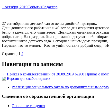
1 октября, 2019
События
Редактор
27 сентября наш детский сад отмечал двойной праздник.
День дошкольного работника и 40 лет со дня открытия детског
было, а кажется, что лишь вчера, Детишкам маленьким открыла
добрых лиц. На праздник был приглашён депутат по 6 избира
воспитанников детского сада. Сегодня в нашем доме праздник,
Перемен что-то меняет, Кто-то ушёл, оставив добрый след. Но
Страниц:
1
2
Навигация по записям
←
Приказ о комплектовании от 30.09.2019 №260
Приказ о ком
Версия для слабовидящих
Реализация социального заказа по дополнительным обра
Сведения об образовательной организации
Основные сведения