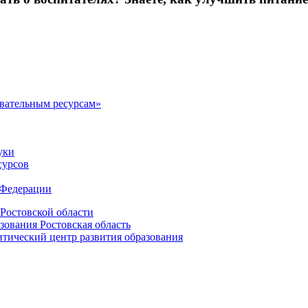
овательным ресурсам»
уки
сурсов
 Федерации
Ростовской области
зования Ростовская область
ический центр развития образования