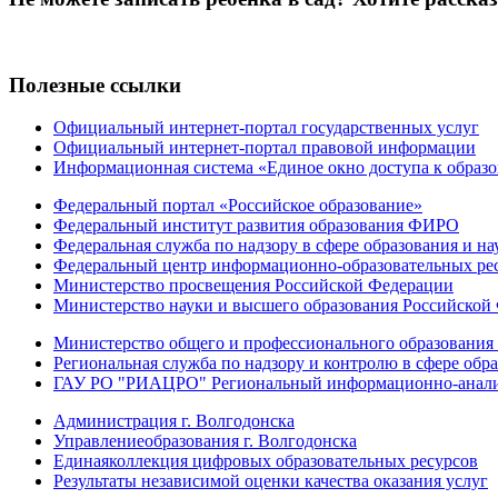
Полезные ссылки
Официальный интернет-портал государственных услуг
Официальный интернет-портал правовой информации
Информационная система «Единое окно доступа к образ
Федеральный портал «Российское образование»
Федеральный институт развития образования ФИРО
Федеральная служба по надзору в сфере образования и на
Федеральный центр информационно-образовательных ре
Министерство просвещения Российской Федерации
Министерство науки и высшего образования Российской
Министерство общего и профессионального образования 
Региональная служба по надзору и контролю в сфере обра
ГАУ РО "РИАЦРО" Региональный информационно-аналит
Администрация г. Волгодонска
Управлениеобразования г. Волгодонска
Единаяколлекция цифровых образовательных ресурсов
Результаты независимой оценки качества оказания услуг