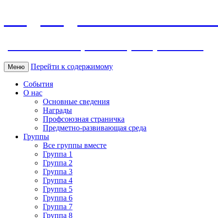
МБДОУ ДС "Калинка" г.Волг
ул. Ленина 118, тел. +7 (8639) 24-42-35
Перейти к содержимому
Меню
События
О нас
Основные сведения
Награды
Профсоюзная страничка
Предметно-развивающая среда
Группы
Все группы вместе
Группа 1
Группа 2
Группа 3
Группа 4
Группа 5
Группа 6
Группа 7
Группа 8