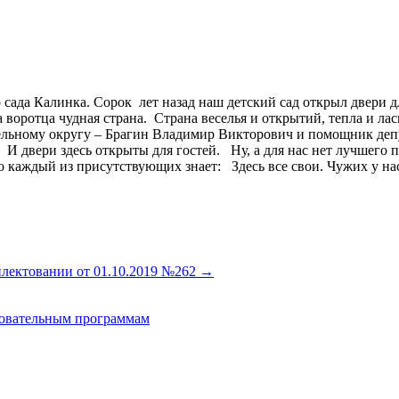
о сада Калинка. Сорок лет назад наш детский сад открыл двери 
 воротца чудная страна. Страна веселья и открытий, тепла и л
тельному округу – Брагин Владимир Викторович и помощник деп
 И двери здесь открыты для гостей. Ну, а для нас нет лучшего 
 каждый из присутствующих знает: Здесь все свои. Чужих у нас
плектовании от 01.10.2019 №262
→
зовательным программам