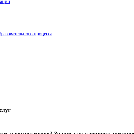
зации
бразовательного процесса
й
слуг
зать о воспитателях? Знаете, как улучшить питание