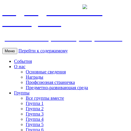
МБДОУ ДС "Калинка"
г.Волгодонска
ул. Ленина 118, тел. +7 (8639) 24-42-35
Перейти к содержимому
Меню
События
О нас
Основные сведения
Награды
Профсоюзная страничка
Предметно-развивающая среда
Группы
Все группы вместе
Группа 1
Группа 2
Группа 3
Группа 4
Группа 5
Группа 6