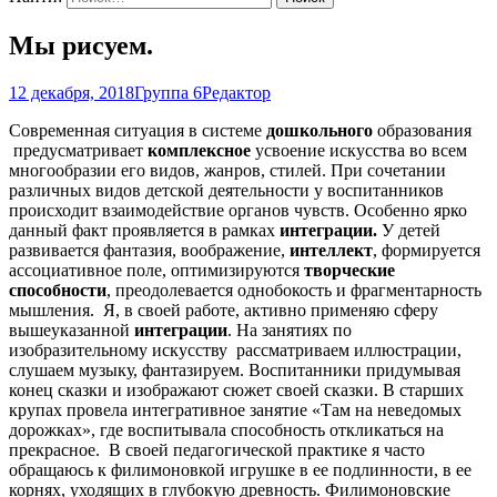
Мы рисуем.
12 декабря, 2018
Группа 6
Редактор
Современная ситуация в системе
дошкольного
образования
предусматривает
комплексное
усвоение искусства во всем
многообразии его видов, жанров, стилей. При сочетании
различных видов детской деятельности у воспитанников
происходит взаимодействие органов чувств. Особенно ярко
данный факт проявляется в рамках
интеграции.
У детей
развивается фантазия, воображение,
интеллект
, формируется
ассоциативное поле, оптимизируются
творческие
способности
, преодолевается однобокость и фрагментарность
мышления. Я, в своей работе, активно применяю сферу
вышеуказанной
интеграции
. На занятиях по
изобразительному искусству рассматриваем иллюстрации,
слушаем музыку, фантазируем. Воспитанники придумывая
конец сказки и изображают сюжет своей сказки. В старших
крупах провела интегративное занятие «Там на неведомых
дорожках», где воспитывала способность откликаться на
прекрасное. В своей педагогической практике я часто
обращаюсь к филимоновкой игрушке в ее подлинности, в ее
корнях, уходящих в глубокую древность. Филимоновские