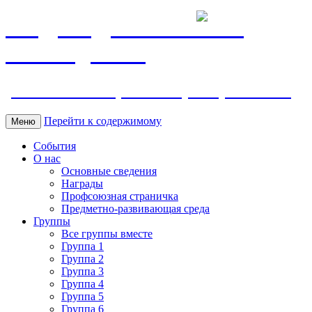
МБДОУ ДС "Калинка"
г.Волгодонска
ул. Ленина 118, тел. +7 (8639) 24-42-35
Перейти к содержимому
Меню
События
О нас
Основные сведения
Награды
Профсоюзная страничка
Предметно-развивающая среда
Группы
Все группы вместе
Группа 1
Группа 2
Группа 3
Группа 4
Группа 5
Группа 6