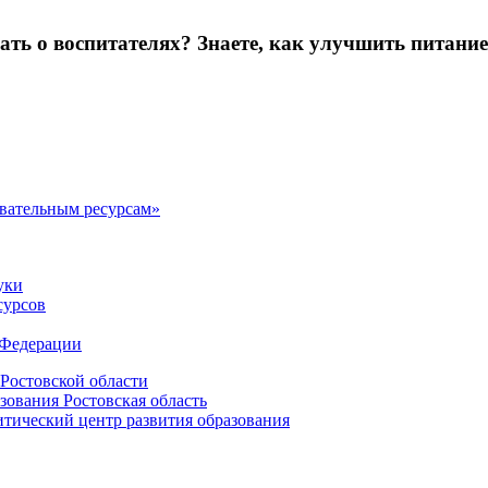
зать о воспитателях? Знаете, как улучшить питание
овательным ресурсам»
уки
сурсов
 Федерации
Ростовской области
зования Ростовская область
ический центр развития образования