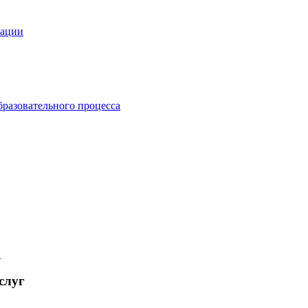
зации
бразовательного процесса
й
слуг