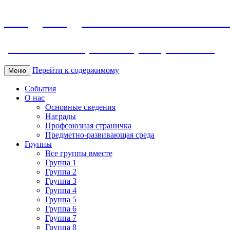
МБДОУ ДС "Калинка" г.Волг
ул. Ленина 118, тел. +7 (8639) 24-42-35
Перейти к содержимому
Меню
События
О нас
Основные сведения
Награды
Профсоюзная страничка
Предметно-развивающая среда
Группы
Все группы вместе
Группа 1
Группа 2
Группа 3
Группа 4
Группа 5
Группа 6
Группа 7
Группа 8