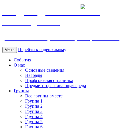
МБДОУ ДС "Калинка"
г.Волгодонска
ул. Ленина 118, тел. +7 (8639) 24-42-35
Перейти к содержимому
Меню
События
О нас
Основные сведения
Награды
Профсоюзная страничка
Предметно-развивающая среда
Группы
Все группы вместе
Группа 1
Группа 2
Группа 3
Группа 4
Группа 5
Группа 6