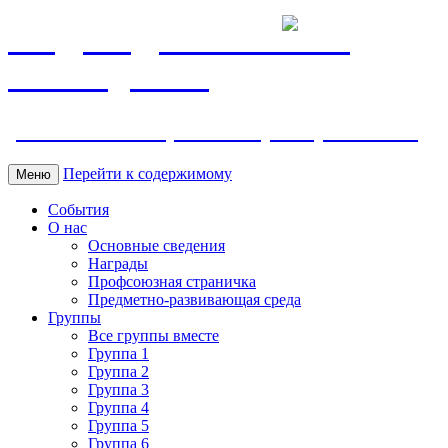
МБДОУ ДС "Калинка"
г.Волгодонска
ул. Ленина 118, тел. +7 (8639) 24-42-35
Перейти к содержимому
Меню
События
О нас
Основные сведения
Награды
Профсоюзная страничка
Предметно-развивающая среда
Группы
Все группы вместе
Группа 1
Группа 2
Группа 3
Группа 4
Группа 5
Группа 6