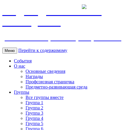
МБДОУ ДС "Калинка"
г.Волгодонска
ул. Ленина 118, тел. +7 (8639) 24-42-35
Перейти к содержимому
Меню
События
О нас
Основные сведения
Награды
Профсоюзная страничка
Предметно-развивающая среда
Группы
Все группы вместе
Группа 1
Группа 2
Группа 3
Группа 4
Группа 5
Группа 6