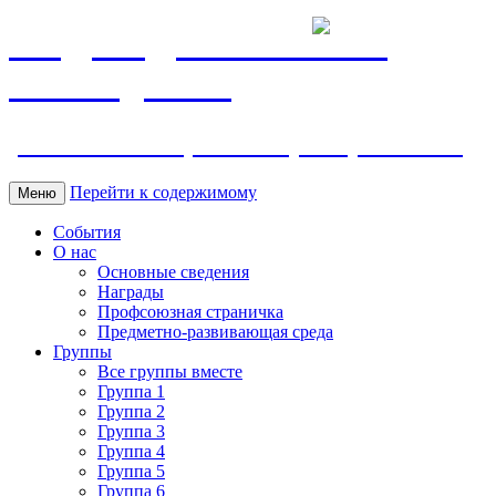
МБДОУ ДС "Калинка"
г.Волгодонска
ул. Ленина 118, тел. +7 (8639) 24-42-35
Перейти к содержимому
Меню
События
О нас
Основные сведения
Награды
Профсоюзная страничка
Предметно-развивающая среда
Группы
Все группы вместе
Группа 1
Группа 2
Группа 3
Группа 4
Группа 5
Группа 6