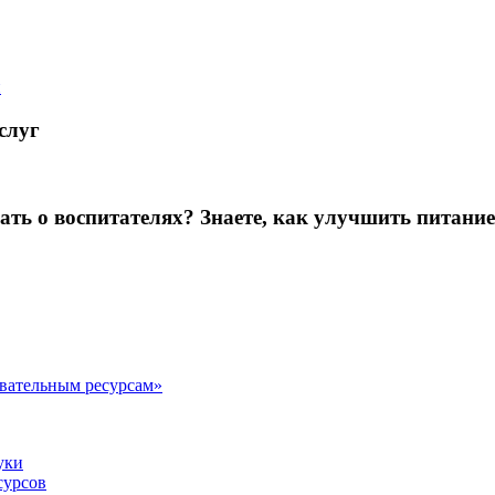
й
слуг
зать о воспитателях? Знаете, как улучшить питание
овательным ресурсам»
уки
сурсов