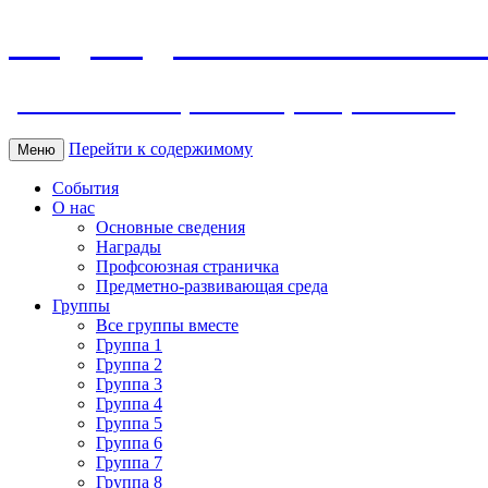
МБДОУ ДС "Калинка" г.Волг
ул. Ленина 118, тел. +7 (8639) 24-42-35
Перейти к содержимому
Меню
События
О нас
Основные сведения
Награды
Профсоюзная страничка
Предметно-развивающая среда
Группы
Все группы вместе
Группа 1
Группа 2
Группа 3
Группа 4
Группа 5
Группа 6
Группа 7
Группа 8