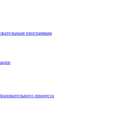
зовательным программам
зации
бразовательного процесса