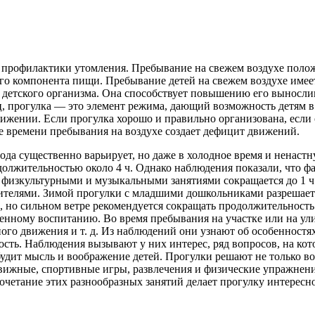
и профилактики утомления. Пребывание на свежем воздухе поло
го компонента пищи. Пребывание детей на свежем воздухе имеет
я детского организма. Она способствует повышению его выносли
, прогулка — это элемент режима, дающий возможность детям в
жении. Если прогулка хорошо и правильно организована, если о
 времени пребывания на воздухе создает дефицит движений.
ода существенно варьирует, но даже в холодное время и ненаст
олжительностью около 4 ч. Однако наблюдения показали, что фа
 физкультурными и музыкальными занятиями сокращается до 1 ч. 
дителями. Зимой прогулки с младшими дошкольниками разрешаетс
 но сильном ветре рекомендуется сокращать продолжительность 
енному воспитанию. Во время пребывания на участке или на ул
ного движения и т. д. Из наблюдений они узнают об особенност
ь. Наблюдения вызывают у них интерес, ряд вопросов, на котор
удит мысль и воображение детей. Прогулки решают не только во
ижные, спортивные игры, развлечения и физические упражнения
сочетание этих разнообразных занятий делает прогулку интересн