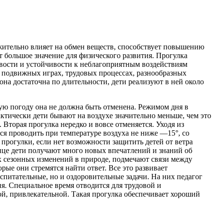
жительно влияет на обмен веществ, способствует повышению
 большое значение для физического развития. Прогулка
вости и устойчивости к неблагоприятным воздействиям
 подвижных играх, трудовых процессах, разнообразных
на достаточна по длительности, дети реализуют в ней около
ную погоду она не должна быть отменена. Режимом дня в
ктически дети бывают на воздухе значительно меньше, чем это
Вторая прогулка нередко и вовсе отменяется. Уходя из
я проводить при температуре воздуха не ниже —15°, со
прогулки, если нет возможности защитить детей от ветра
ице дети получают много новых впечатлений и знаний об
ях сезонных изменений в природе, подмечают связи между
ые они стремятся найти ответ. Все это развивает
спитательные, но и оздоровительные задачи. На них педагог
. Специальное время отводится для трудовой и
ой, привлекательной. Такая прогулка обеспечивает хороший