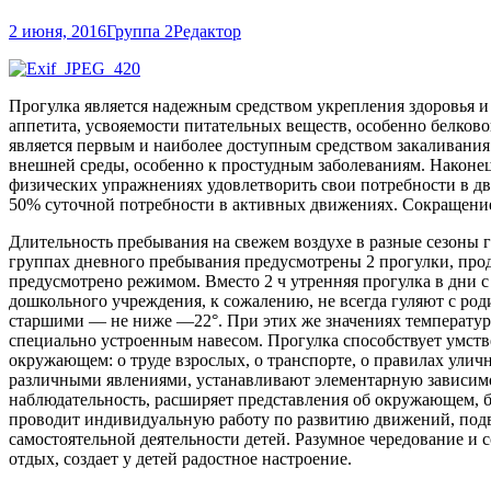
2 июня, 2016
Группа 2
Редактор
Прогулка является надежным средством укрепления здоровья 
аппетита, усвояемости питательных веществ, особенно белково
является первым и наиболее доступным средством закаливани
внешней среды, особенно к простудным заболеваниям. Наконец
физических упражнениях удовлетворить свои потребности в дви
50% суточной потребности в активных движениях. Сокращение
Длительность пребывания на свежем воздухе в разные сезоны г
группах дневного пребывания предусмотрены 2 прогулки, прод
предусмотрено режимом. Вместо 2 ч утренняя прогулка в дни с
дошкольного учреждения, к сожалению, не всегда гуляют с ро
старшими — не ниже —22°. При этих же значениях температур,
специально устроенным навесом. Прогулка способствует умств
окружающем: о труде взрослых, о транспорте, о правилах улич
различными явлениями, устанавливают элементарную зависимост
наблюдательность, расширяет представления об окружающем, б
проводит индивидуальную работу по развитию движений, подв
самостоятельной деятельности детей. Разумное чередование и 
отдых, создает у детей радостное настроение.