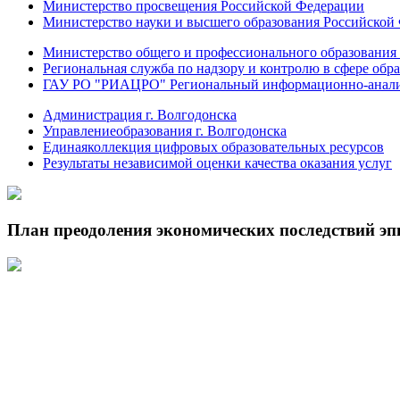
Министерство просвещения Российской Федерации
Министерство науки и высшего образования Российской
Министерство общего и профессионального образования 
Региональная служба по надзору и контролю в сфере обра
ГАУ РО "РИАЦРО" Региональный информационно-аналит
Администрация г. Волгодонска
Управлениеобразования г. Волгодонска
Единаяколлекция цифровых образовательных ресурсов
Результаты независимой оценки качества оказания услуг
План преодоления экономических последствий э