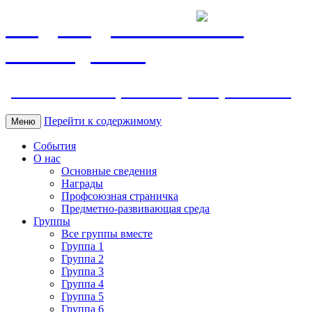
МБДОУ ДС "Калинка"
г.Волгодонска
ул. Ленина 118, тел. +7 (8639) 24-42-35
Перейти к содержимому
Меню
События
О нас
Основные сведения
Награды
Профсоюзная страничка
Предметно-развивающая среда
Группы
Все группы вместе
Группа 1
Группа 2
Группа 3
Группа 4
Группа 5
Группа 6