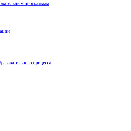
зовательным программам
зации
бразовательного процесса
й