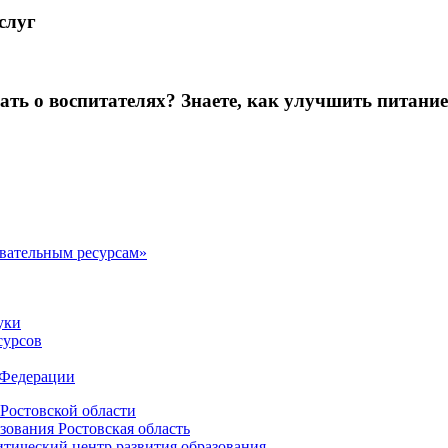
слуг
зать о воспитателях? Знаете, как улучшить питание
овательным ресурсам»
уки
сурсов
 Федерации
Ростовской области
зования Ростовская область
ический центр развития образования