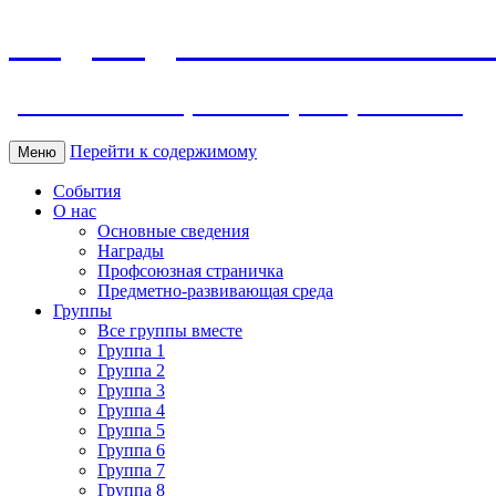
МБДОУ ДС "Калинка" г.Волг
ул. Ленина 118, тел. +7 (8639) 24-42-35
Перейти к содержимому
Меню
События
О нас
Основные сведения
Награды
Профсоюзная страничка
Предметно-развивающая среда
Группы
Все группы вместе
Группа 1
Группа 2
Группа 3
Группа 4
Группа 5
Группа 6
Группа 7
Группа 8