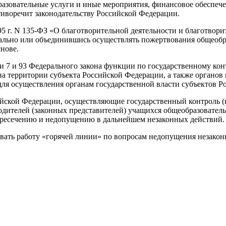
бразовательные услуги и иные мероприятия, финансовое обеспеч
иворечит законодательству Российской Федерации.
1995 г. N 135-ФЗ «О благотворительной деятельности и благотво
льно или объединившись осуществлять пожертвования общеобра
нове.
ми 7 и 93 Федерального закона функции по государственному кон
а территории субъекта Российской Федерации, а также органов
для осуществления органам государственной власти субъектов Р
йской Федерации, осуществляющие государственный контроль (на
родителей (законных представителей) учащихся общеобразовате
ресечению и недопущению в дальнейшем незаконных действий.
ать работу «горячей линии» по вопросам недопущения незаконн