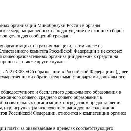
льных организаций Минобрнауки России в органы
плексе мер, направленных на недопущение незаконных сборов
mon.gov.ru для сообщений граждан.
 организациях на различные цели, в том числе на
Следственного комитета Российской Федерации в некоторых
ся общеобразовательных организаций денежных средств на
процесса, а также другие нужды.
2 г. N 273-ФЗ «Об образовании в Российской Федерации» (далее
государственными образовательными стандартами дошкольного,
е общедоступного и бесплатного дошкольного образования в
сновного общего, среднего общего образования в
бразовательных организациях посредством предоставления
, игр, игрушек (за исключением расходов на содержание
ктов Российской Федерации, относится к компетенции органов
ций платы за оказываемые в пределах соответствующего