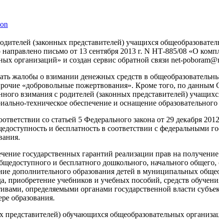
родителей (законных представителей) учащихся общеобразовате
направлено письмо от 13 сентября 2013 г. N НТ-885/08 «О ком
ых организаций» и создан сервис обратной связи net-poboram@
ать жалобы о взимании денежных средств в общеобразовательных
рочие «добровольные пожертвования». Кроме того, по данным 
нного взимания с родителей (законных представителей) учащих
иально-техническое обеспечение и оснащение образовательного 
ответствии со статьей 5 Федерального закона от 29 декабря 201
щедоступность и бесплатность в соответствии с федеральными 
вания.
печение государственных гарантий реализации прав на получени
щедоступного и бесплатного дошкольного, начального общего, о
ие дополнительного образования детей в муниципальных общео
, приобретение учебников и учебных пособий, средств обучения
ативами, определяемыми органами государственной власти субъе
ере образования.
ых представителей) обучающихся общеобразовательных организа