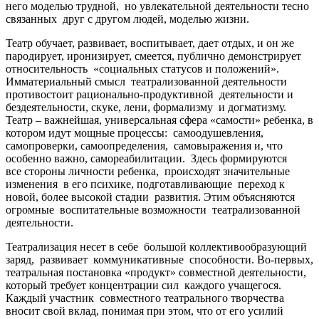
него моделью трудной, но увлекательной деятельности тесно
связанных друг с другом людей, моделью жизни.
Театр обучает, развивает, воспитывает, дает отдых, и он же
пародирует, иронизирует, смеется, публично демонстрирует
относительность «социальных статусов и положений».
Имматериальный смысл театрализованной деятельности
противостоит рационально-продуктивной деятельности и
бездеятельности, скуке, лени, формализму и догматизму.
Театр – важнейшая, универсальная сфера «самости» ребенка, в
котором идут мощные процессы: самоодушевления,
самопроверки, самоопределения, самовыражения и, что
особенно важно, самореабилитации. Здесь формируются
все стороны личности ребенка, происходят значительные
изменения в его психике, подготавливающие переход к
новой, более высокой стадии развития. Этим объясняются
огромные воспитательные возможности театрализованной
деятельности.
Театрализация несет в себе большой коллективообразующий
заряд, развивает коммуникативные способности. Во-первых,
театральная постановка «продукт» совместной деятельности,
который требует концентрации сил каждого учащегося.
Каждый участник совместного театрального творчества
вносит свой вклад, понимая при этом, что от его усилий