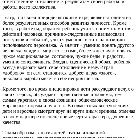
ответственное отношение к результатам своей работы и
работы всего коллектива.
Театр, по своей природе близкий к игре, является одним из
более результативных способов развития личности. Кроме
того, в работе над образом ребенок учится понимать мотивы
действий человека, причинно-следственные взаимосвязи
поступков и событий, учится умению встать на позицию
исполняемого персонажа. А значит – умению понять другого
человека, увидеть мир его глазами, более тонко чувствовать
чужое эмоциональное состояние, чужие беды и радости,
умению сопереживать. Входя в сценический образ, ребенок
всегда вырабатывает свое отношение к нему. Играя
«доброго», он сам становится добрее; играя «злого»,
невольно вырабатывает в себе неприятие зла.
Кроме того, во время инсценировки дети рассуждают вслух о
своих героях, обсуждают нравственные проблемы, тем
самым укрепляя в своем сознании общечеловеческие
моральные нормы и чувства. В совместных выступлениях
дети и взрослые смотрят друг на друга иным зрением, отмечая
в своем партнере по сцене новые черты характера, душевные
качества.
Таким образом, занятия детей театрализованной