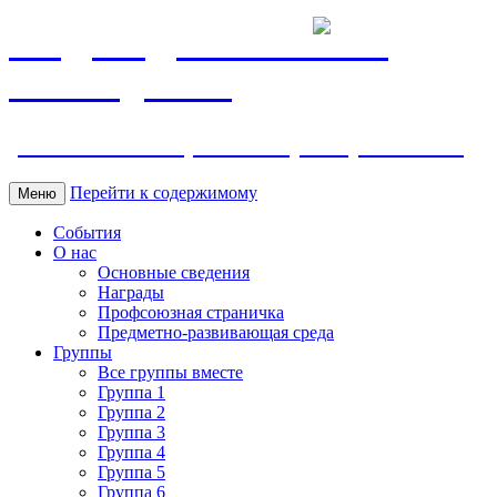
МБДОУ ДС "Калинка"
г.Волгодонска
ул. Ленина 118, тел. +7 (8639) 24-42-35
Перейти к содержимому
Меню
События
О нас
Основные сведения
Награды
Профсоюзная страничка
Предметно-развивающая среда
Группы
Все группы вместе
Группа 1
Группа 2
Группа 3
Группа 4
Группа 5
Группа 6