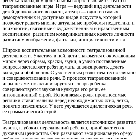
ребенка в младшем дошкольном возрасте является театр и
театрализованные игры. Игра — ведущий вид деятельности
детей дошкольного возраста, а театр — один из самых
демократичных и доступных видов искусства, который
позволяет решать многие актуальные проблемы педагогики и
психологии, связанные с художественным и нравственным
воспитанием, развитием коммуникативных качеств личности,
развитием воображения, фантазии, инициативности и т.д.
Широки воспитательные возможности театрализованной
деятельности. Участвуя в ней, дети знакомятся с окружающим
миром через образы, краски, звуки, а умело поставленные
вопросы заставляют ребят думать, анализировать, делать
выводы и обобщения. С умственным развитием тесно связано
и совершенствование речи. В процессе театрализованной
игры незаметно активизируется словарь ребенка,
совершенствуется звуковая культура его речи, ее
интонационный строй. Исполняемая роль, произносимые
реплики ставят малыша перед необходимостью ясно, четко,
понятно изъясняться. У него улучшается диалогическая речь,
ее грамматический строй.
Театрализованная деятельность является источником развития
чувств, глубоких переживаний ребенка, приобщает его к
духовным ценностям. Они развивают эмоциональную сферу
ребенка, заставляют его сочувствовать персонажам, кроме