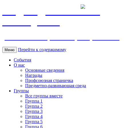
МБДОУ ДС "Калинка"
г.Волгодонска
ул. Ленина 118, тел. +7 (8639) 24-42-35
Перейти к содержимому
Меню
События
О нас
Основные сведения
Награды
Профсоюзная страничка
Предметно-развивающая среда
Группы
Все группы вместе
Группа 1
Группа 2
Группа 3
Группа 4
Группа 5
Группа 6