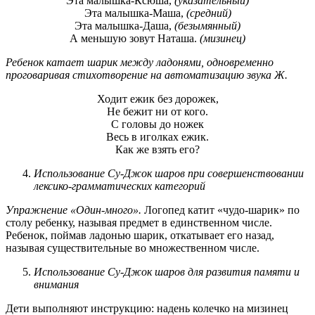
Эта малышка-Ксюша,
(указательный)
Эта малышка-Маша,
(средний)
Эта малышка-Даша,
(безымянный)
А меньшую зовут Наташа.
(мизинец)
Ребенок катает шарик между ладонями, одновременно
проговаривая стихотворение на автоматизацию звука Ж.
Ходит ежик без дорожек,
Не бежит ни от кого.
С головы до ножек
Весь в иголках ежик.
Как же взять его?
Использование Су-Джок шаров при совершенствовании
лексико-грамматических категорий
Упражнение «Один-много».
Логопед катит «чудо-шарик» по
столу ребенку, называя предмет в единственном числе.
Ребенок, поймав ладонью шарик, откатывает его назад,
называя существительные во множественном числе.
Использование Су-Джок шаров для развития памяти и
внимания
Дети выполняют инструкцию: надень колечко на мизинец