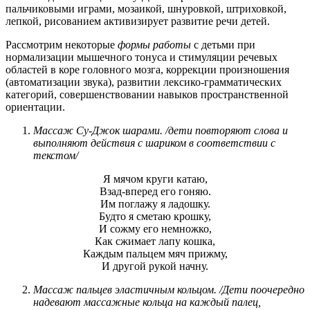
пальчиковыми играми, мозаикой, шнуровкой, штриховкой,
лепкой, рисованием активизирует развитие речи детей.
Рассмотрим некоторые
формы
работы
с детьми при
нормализации мышечного тонуса и стимуляции речевых
областей в коре головного мозга, коррекции произношения
(автоматизации звука), развитии лексико-грамматических
категорий, совершенствовании навыков пространственной
ориентации.
Массаж Су-Джок шарами. /дети повторяют слова и
выполняют действия с шариком в соответствии с
текстом/
Я мячом круги катаю,
Взад-вперед его гоняю.
Им поглажу я ладошку.
Будто я сметаю крошку,
И сожму его немножко,
Как сжимает лапу кошка,
Каждым пальцем мяч прижму,
И другой рукой начну.
Массаж пальцев эластичным кольцом. /Дети поочередно
надевают массажные кольца на каждый палец,