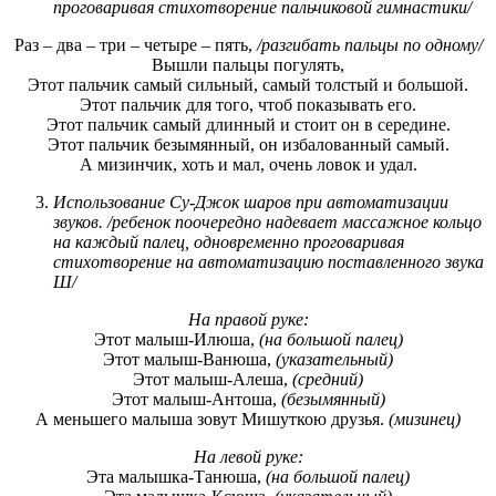
проговаривая стихотворение пальчиковой гимнастики/
Раз – два – три – четыре – пять,
/разгибать пальцы по одному/
Вышли пальцы погулять,
Этот пальчик самый сильный, самый толстый и большой.
Этот пальчик для того, чтоб показывать его.
Этот пальчик самый длинный и стоит он в середине.
Этот пальчик безымянный, он избалованный самый.
А мизинчик, хоть и мал, очень ловок и удал.
Использование Су-Джок шаров при автоматизации
звуков. /ребенок поочередно надевает массажное кольцо
на каждый палец, одновременно проговаривая
стихотворение на автоматизацию поставленного звука
Ш/
На правой руке:
Этот малыш-Илюша,
(на большой палец)
Этот малыш-Ванюша,
(указательный)
Этот малыш-Алеша,
(средний)
Этот малыш-Антоша,
(безымянный)
А меньшего малыша зовут Мишуткою друзья.
(мизинец)
На левой руке:
Эта малышка-Танюша,
(на большой палец)