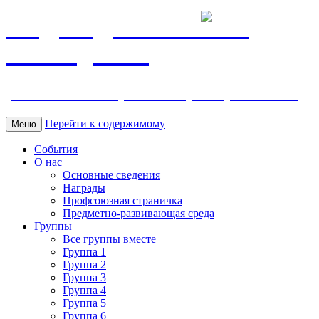
МБДОУ ДС "Калинка"
г.Волгодонска
ул. Ленина 118, тел. +7 (8639) 24-42-35
Перейти к содержимому
Меню
События
О нас
Основные сведения
Награды
Профсоюзная страничка
Предметно-развивающая среда
Группы
Все группы вместе
Группа 1
Группа 2
Группа 3
Группа 4
Группа 5
Группа 6