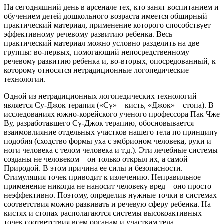
На сегодняшний день в арсенале тех, кто занят воспитанием и
обучением детей дошкольного возраста имеется обширный
практический материал, применение которого способствует
эффективному речевому развитию ребенка. Весь
практический материал можно условно разделить на две
группы: во-первых, помогающий непосредственному
речевому развитию ребенка и, во-вторых, опосредованный, к
которому относятся нетрадиционные логопедические
технологии.
Одной из нетрадиционных логопедических технологий
является Су-Джок терапия («Су» – кисть, «Джок» – стопа). В
исследованиях южно-корейского ученого профессора Пак Чже
Ву, разработавшего Су-Джок терапию, обосновывается
взаимовлияние отдельных участков нашего тела по принципу
подобия (сходство формы уха с эмбрионом человека, руки и
ноги человека с телом человека и т.д.). Эти лечебные системы
созданы не человеком – он только открыл их, а самой
Природой. В этом причина ее силы и безопасности.
Стимуляция точек приводит к излечению. Неправильное
применение никогда не наносит человеку вред – оно просто
неэффективно. Поэтому, определив нужные точки в системах
соответствия можно развивать и речевую сферу ребенка. На
кистях и стопах располагаются системы высокоактивных
точек соответствия всем органам и участкам тела.