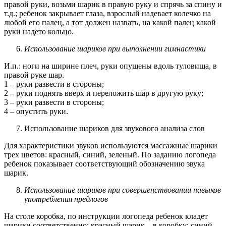
правой руки, возьми шарик в правую руку и спрячь за спину и
т.д.; ребенок закрывает глаза, взрослый надевает колечко на
любой его палец, а тот должен назвать, на какой палец какой
руки надето кольцо.
Использование шариков при выполнении гимнастики
И.п.: ноги на ширине плеч, руки опущены вдоль туловища, в
правой руке шар.
1 – руки развести в стороны;
2 – руки поднять вверх и переложить шар в другую руку;
3 – руки развести в стороны;
4 – опустить руки.
Использование шариков для звукового анализа слов
Для характеристики звуков используются массажные шарики
трех цветов: красный, синий, зеленый. По заданию логопеда
ребенок показывает соответствующий обозначению звука
шарик.
Использование шариков при совершенствовании навыков
употребления предлогов
На столе коробка, по инструкции логопеда ребенок кладет
шарики соответственно: красный шарик – в коробку; синий –