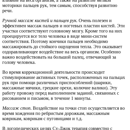
влияние на весь организм, а также на развитие мелкой
моторики пальцев рук, тем самым, способствуя развитию
речи.
Ручной массаж кистей и пальцев рук.
Очень полезен и
эффективен массаж пальцев и ногтевых пластин кистей. Эти
участки соответствуют головному мозгу. Кроме того на них
проецируется все тело человека в виде мини-систем
соответствия. Поэтому кончики пальцев необходимо
массажировать до стойкого ощущения тепла. Это оказывает
оздоравливающее воздействие на весь организм. Особенно
важно воздействовать на большой палец, отвечающий за
голову человека.
Во время коррекционной деятельности происходит
стимулирование активных точек, расположенных на пальцах
рук при помощи различных приспособлений (шарики,
массажные мячики, грецкие орехи, колючие валики). Эту
работу провожу перед выполнением заданий, связанных с
рисованием и письмом, в течение 1 минуты.
Массаж стоп
. Воздействие на точки стоп осуществляется во
время хождения по ребристым дорожкам, массажным
коврикам, коврикам с пуговицами и т.д.
В логопедических целях Су-Джок терапия совместно с