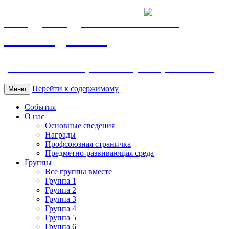
МБДОУ ДС "Калинка"
г.Волгодонска
ул. Ленина 118, тел. +7 (8639) 24-42-35
Перейти к содержимому
Меню
События
О нас
Основные сведения
Награды
Профсоюзная страничка
Предметно-развивающая среда
Группы
Все группы вместе
Группа 1
Группа 2
Группа 3
Группа 4
Группа 5
Группа 6