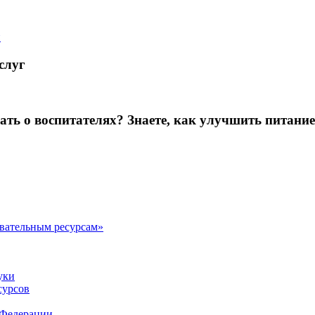
й
слуг
зать о воспитателях? Знаете, как улучшить питание
овательным ресурсам»
уки
сурсов
 Федерации