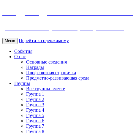
МБДОУ ДС "Калинка" г.Волг
ул. Ленина 118, тел. +7 (8639) 24-42-35
Перейти к содержимому
Меню
События
О нас
Основные сведения
Награды
Профсоюзная страничка
Предметно-развивающая среда
Группы
Все группы вместе
Группа 1
Группа 2
Группа 3
Группа 4
Группа 5
Группа 6
Группа 7
Группа 8