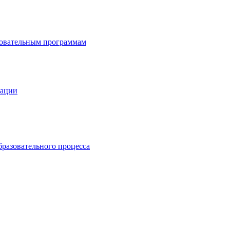
зовательным программам
зации
бразовательного процесса