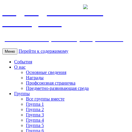
МБДОУ ДС "Калинка"
г.Волгодонска
ул. Ленина 118, тел. +7 (8639) 24-42-35
Перейти к содержимому
Меню
События
О нас
Основные сведения
Награды
Профсоюзная страничка
Предметно-развивающая среда
Группы
Все группы вместе
Группа 1
Группа 2
Группа 3
Группа 4
Группа 5
Группа 6