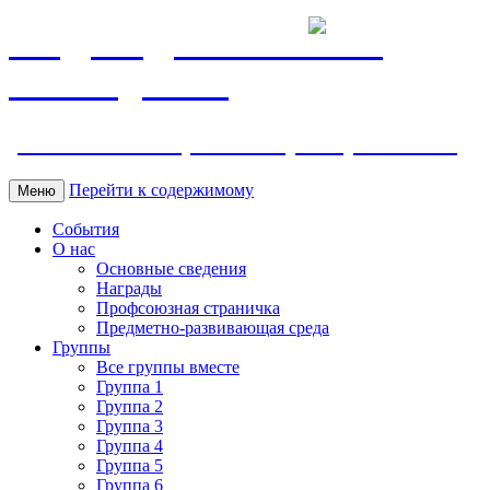
МБДОУ ДС "Калинка"
г.Волгодонска
ул. Ленина 118, тел. +7 (8639) 24-42-35
Перейти к содержимому
Меню
События
О нас
Основные сведения
Награды
Профсоюзная страничка
Предметно-развивающая среда
Группы
Все группы вместе
Группа 1
Группа 2
Группа 3
Группа 4
Группа 5
Группа 6